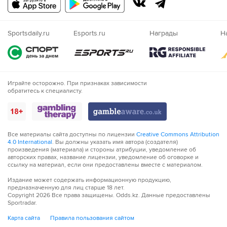
Русский
Казахский
Nigeria
Sportsdaily.ru
Esports.ru
Награды
Н
Играйте осторожно. При признаках зависимости
обратитесь к специалисту.
Все материалы сайта доступны по лицензии
Creative Commons Attribution
4.0 International
. Вы должны указать имя автора (создателя)
произведения (материала) и стороны атрибуции, уведомление об
авторских правах, название лицензии, уведомление об оговорке и
ссылку на материал, если они предоставлены вместе с материалом.
Издание может содержать информационную продукцию,
предназначенную для лиц старше 18 лет.
Copyright
2026
Все права защищены. Odds.kz. Данные предоставлены
Sportradar.
Карта сайта
Правила пользования сайтом