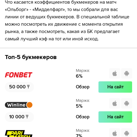
Что касается коэффициентов букмекеров на матч
«Ольборг» - «Мидделфарт», то мы собрали для вас
линии от ведущих букмекеров. В специальной таблице
можно посмотреть их движение с момента открытия
рынка, а также посмотреть, какая из БК предлагает
самый лучший кэф на тот или иной исход.
Топ-5 букмекеров
Маржа
:
6
%
50 000
₸
Обзор
На сайт
Маржа
:
5
%
10 000
₸
Обзор
На сайт
Маржа
:
7
%