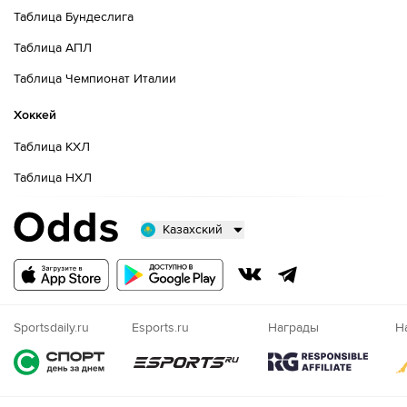
Таблица Бундеслига
Таблица АПЛ
Таблица Чемпионат Италии
Хоккей
Таблица КХЛ
Таблица НХЛ
Казахский
Русский
Казахский
Nigeria
Sportsdaily.ru
Esports.ru
Награды
Н