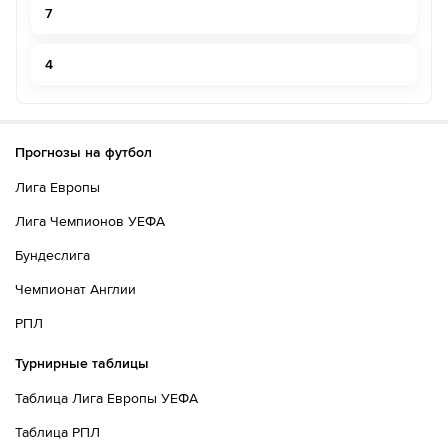
7
4
Прогнозы на футбол
Лига Европы
Лига Чемпионов УЕФА
Бундеслига
Чемпионат Англии
РПЛ
Турнирные таблицы
Таблица Лига Европы УЕФА
Таблица РПЛ