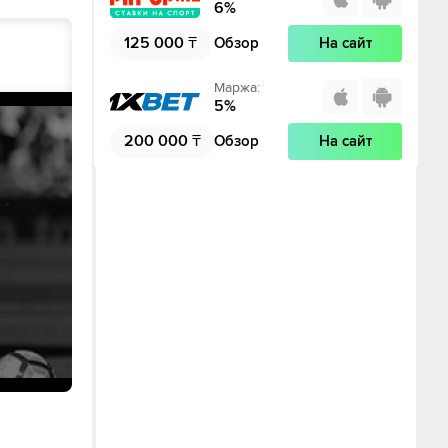
6
%
125 000
₸
Обзор
На сайт
Маржа
:
5
%
200 000
₸
Обзор
На сайт