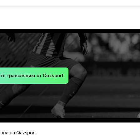
ть трансляцию от Qazsport
пна на Qazsport