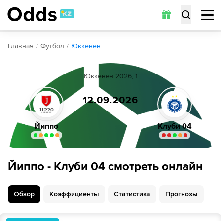
Обзор
Коэффициенты
Статистика
Прогнозы
Главная
Футбол
Юккёнен
Юккёнен 2026, 1
12.09.2026
Йиппо
Клуби 04
Йиппо - Клуби 04 смотреть онлайн
Обзор
Коэффициенты
Статистика
Прогнозы