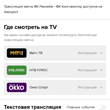
Трансляция матча ФК Ранхейм - ФК Конгсвингер доступна на
Qazsport
Где смотреть на TV
На каких онлайн-ресурсах можно посмотреть бесплатную
трансляцию матча
Матч ТВ
Инструкция
Как смотреть бесплатно трансляцию матча
НТВ-ПЛЮС
Инструкция
на
Матч ТВ
Инструкция
:
Как смотреть бесплатно трансляцию матча
Окко Спорт
Инструкция
на
НТВ ПЛЮС
Перейдите на сайт МАТЧ ТВ
Инструкция
:
Нажмите на кнопку
«Оформить подписку»
Как смотреть бесплатно трансляцию матча
Текстовая трансляция
Главные события
на
Окко ТВ
Перейдите на сайт НТВ ПЛЮС