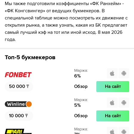
Мы также подготовили коэффициенты «ФК Ранхейм» -
«ФК Конгсвингер» от ведущих букмекеров. В
специальной таблице можно посмотреть их движение с
открытия рынка, а также узнать, какая из БК предлагает
самый лучший кэф на тот или иной исход. 8 мая 2026
года.
Топ-5 букмекеров
Маржа
:
6
%
50 000
₸
Обзор
На сайт
Маржа
:
5
%
10 000
₸
Обзор
На сайт
Маржа
: