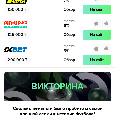
7
%
150 000
₸
Обзор
На сайт
Маржа
:
6
%
125 000
₸
Обзор
На сайт
Маржа
:
5
%
200 000
₸
Обзор
На сайт
ВИКТОРИНА
ВИКТОРИНА
Сколько пенальти было пробито в самой
длинной серии в истории футбола?