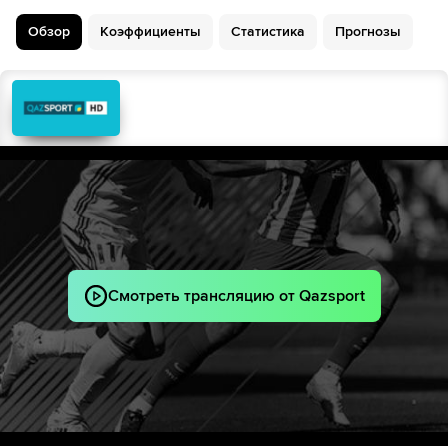
Хонас Дуглас
90´+6
Обзор
Коэффициенты
Статистика
Прогнозы
Смотреть трансляцию от Qazsport