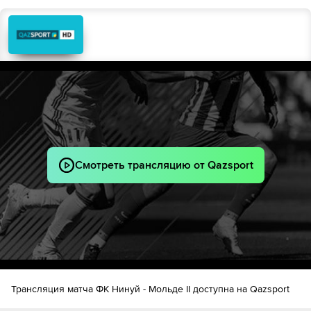
Смотреть трансляцию от Qazsport
Трансляция матча ФК Нинуй - Мольде II доступна на Qazsport