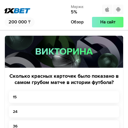
Маржа
:
5
%
200 000
₸
Обзор
На сайт
ВИКТОРИНА
ВИКТОРИНА
Сколько красных карточек было показано в
самом грубом матче в истории футбола?
15
24
36