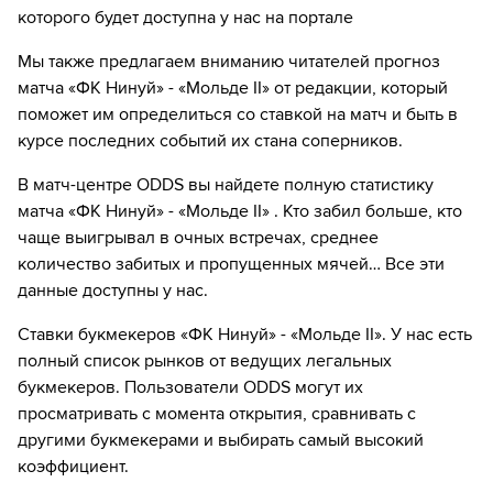
НТВ ПЛЮС»
Выберите тариф за 1₽ и нажмите
«Оформить
которого будет доступна у нас на портале
Нажмите на кнопку
«Оформить подписку»
подписку»
Введите вашу электронную почту
Мы также предлагаем вниманию читателей прогноз
Далее нажмите на
«Создать учетную запись в
Введите данные карты и с нее спишется 1₽
матча «ФК Нинуй» - «Мольде II» от редакции, который
ОККО ТВ»
Выберите тариф за 1₽ и нажмите
«Оформить
поможет им определиться со ставкой на матч и быть в
подписку»
Введите вашу электронную почту
Наслаждаемся трансляциями любимых
курсе последних событий их стана соперников.
Введите данные карты и с нее спишется 1₽
матчей в HD качестве в течение 7-и дней всего
Выберите тариф за 1₽ и нажмите
«Оформить
за 1₽
В матч-центре ODDS вы найдете полную статистику
подписку»
матча «ФК Нинуй» - «Мольде II» . Кто забил больше, кто
Наслаждаемся трансляциями любимых
Если качество предоставляемых услуг МАТЧ ТВ вас не устроит,
Введите данные карты и с нее спишется 1₽
матчей в HD качестве в течение 7-и дней всего
чаще выигрывал в очных встречах, среднее
можете отвязать карту для последующего списания в течение 7
за 1₽
количество забитых и пропущенных мячей… Все эти
дней.
Наслаждаемся трансляциями любимых
данные доступны у нас.
Если качество предоставляемых услуг НТВ ПЛЮС вас не устроит,
матчей в HD качестве в течение 7-и дней всего
можете отвязать карту для последующего списания в течение 7
за 1₽
Ставки букмекеров «ФК Нинуй» - «Мольде II». У нас есть
дней.
полный список рынков от ведущих легальных
Если качество предоставляемых услуг ОККО ТВ вас не устроит,
букмекеров. Пользователи ODDS могут их
можете отвязать карту для последующего списания в течение 7
просматривать с момента открытия, сравнивать с
дней.
другими букмекерами и выбирать самый высокий
коэффициент.