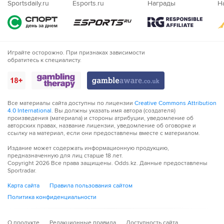
Nigeria
Sportsdaily.ru
Esports.ru
Награды
Н
Играйте осторожно. При признаках зависимости
обратитесь к специалисту.
Все материалы сайта доступны по лицензии
Creative Commons Attribution
4.0 International
. Вы должны указать имя автора (создателя)
произведения (материала) и стороны атрибуции, уведомление об
авторских правах, название лицензии, уведомление об оговорке и
ссылку на материал, если они предоставлены вместе с материалом.
Издание может содержать информационную продукцию,
предназначенную для лиц старше 18 лет.
Copyright
2026
Все права защищены. Odds.kz. Данные предоставлены
Sportradar.
Карта сайта
Правила пользования сайтом
Политика конфиденциальности
О продукте
Редакционные правила
Доступность сайта