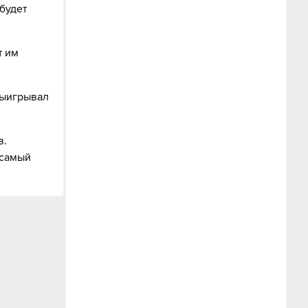
 будет
т им
 выигрывал
в.
 самый