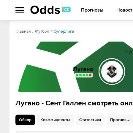
Прогнозы
Новост
Обзор
Коэффициенты
Статистика
Прогнозы
Главная
Футбол
Суперлига
Суп
Лугано
Лугано - Сент Галлен смотреть он
Обзор
Коэффициенты
Статистика
Прогнозы