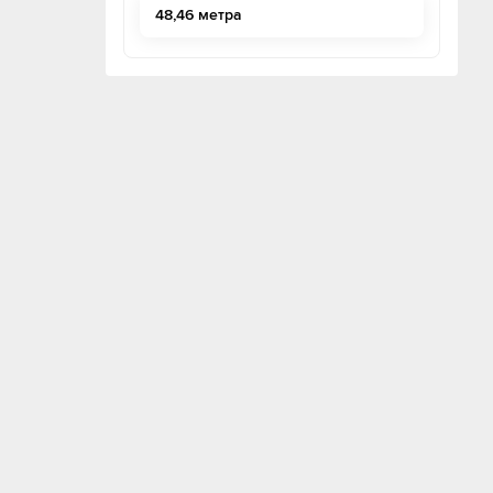
48,46 метра