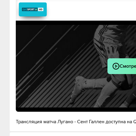
Смотре
Трансляция матча Лугано - Сент Галлен доступна на Q