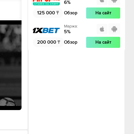
6
%
125 000
₸
Обзор
На сайт
Маржа
:
5
%
200 000
₸
Обзор
На сайт