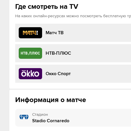
Где смотреть на TV
На каких онлайн-ресурсах можно посмотреть бесплатную т
Матч ТВ
Как смотреть бесплатно трансляцию матча
НТВ-ПЛЮС
Инструкция
:
Как смотреть бесплатно трансляцию матча
Перейдите на сайт МАТЧ ТВ
Окко Спорт
Инструкция
:
Нажмите на кнопку
«Оформить подписку»
Как смотреть бесплатно трансляцию матча
Перейдите на сайт НТВ ПЛЮС
Далее нажмите на
«Создать учетную запись в
Информация о матче
Инструкция
:
Нажмите на кнопку
«Оформить подписку»
Введите вашу электронную почту
Перейдите на сайт ОККО ТВ
Стадион
Далее нажмите на
«Создать учетную запись 
Выберите тариф за 1₽ и нажмите
«Оформить по
Stadio Cornaredo
Нажмите на кнопку
«Оформить подписку»
Введите вашу электронную почту
Введите данные карты и с нее спишется 1₽