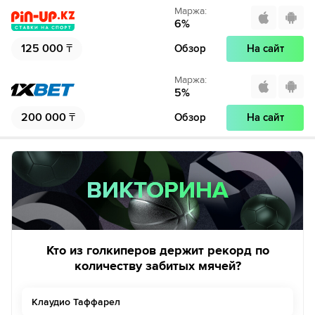
Маржа
:
6
%
125 000
₸
Обзор
На сайт
Маржа
:
5
%
200 000
₸
Обзор
На сайт
ВИКТОРИНА
ВИКТОРИНА
Кто из голкиперов держит рекорд по
количеству забитых мячей?
Клаудио Таффарел