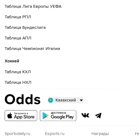
Таблица Лига Европы УЕФА
Таблица РПЛ
Таблица Бундеслига
Таблица АПЛ
Таблица Чемпионат Италии
Хоккей
Таблица КХЛ
Таблица НХЛ
Казахский
Русский
Казахский
Nigeria
Sportsdaily.ru
Esports.ru
Награды
Н