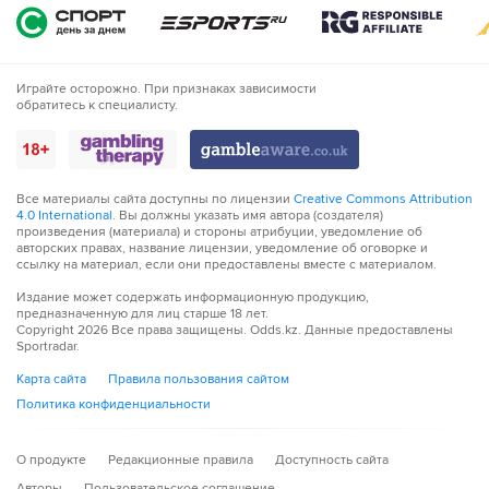
Играйте осторожно. При признаках зависимости
обратитесь к специалисту.
Все материалы сайта доступны по лицензии
Creative Commons Attribution
4.0 International
. Вы должны указать имя автора (создателя)
произведения (материала) и стороны атрибуции, уведомление об
авторских правах, название лицензии, уведомление об оговорке и
ссылку на материал, если они предоставлены вместе с материалом.
Издание может содержать информационную продукцию,
предназначенную для лиц старше 18 лет.
Copyright
2026
Все права защищены. Odds.kz. Данные предоставлены
Sportradar.
Карта сайта
Правила пользования сайтом
Политика конфиденциальности
О продукте
Редакционные правила
Доступность сайта
Авторы
Пользовательское соглашение