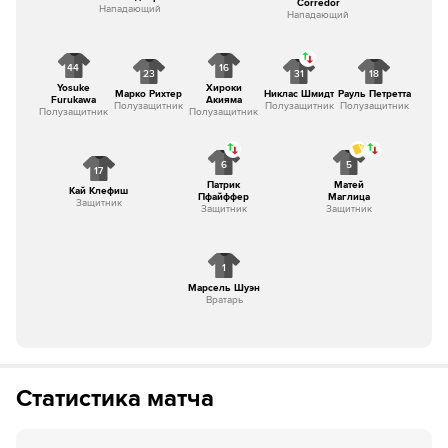
Corredor
Нападающий
Нападающий
44
16
23
31
18
Yosuke
Хироки
Марко Рихтер
Никлас Шмидт
Рауль Петретта
Furukawa
Акияма
Полузащитник
Полузащитник
Полузащитник
Полузащитник
Полузащитник
6
5
17
Патрик
Матей
Кай Клефиш
Пфайффер
Маглица
Защитник
Защитник
Защитник
1
Марсель Шуэн
Вратарь
Статистика матча