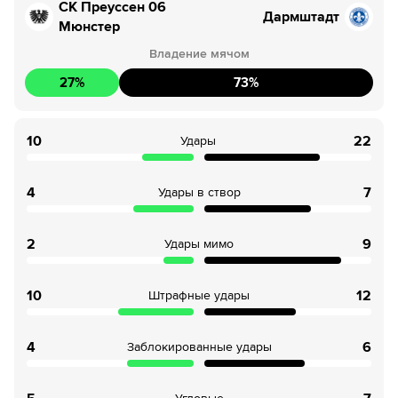
СК Преуссен 06
Дармштадт
Мюнстер
Владение мячом
27
%
73
%
10
22
Удары
4
7
Удары в створ
2
9
Удары мимо
10
12
Штрафные удары
4
6
Заблокированные удары