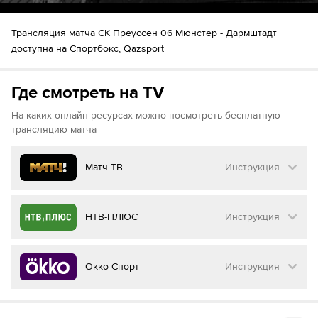
Трансляция матча СК Преуссен 06 Мюнстер - Дармштадт
доступна на Спортбокс, Qazsport
Где смотреть на TV
На каких онлайн-ресурсах можно посмотреть бесплатную
трансляцию матча
Матч ТВ
Инструкция
Как смотреть бесплатно трансляцию матча
НТВ-ПЛЮС
Инструкция
на
Матч ТВ
Инструкция
:
Как смотреть бесплатно трансляцию матча
Окко Спорт
Инструкция
на
НТВ ПЛЮС
Перейдите на сайт МАТЧ ТВ
Инструкция
:
Нажмите на кнопку
«Оформить подписку»
Как смотреть бесплатно трансляцию матча