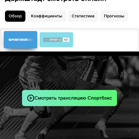
15´
Исак Лидберг
Джоррит Хендрикс
28´
Обзор
Коэффициенты
Статистика
Прогнозы
Марвин Шульц
46´
Марко Майерхофер
Luca Bolay
61´
62´
Никлас Шмидт
Fynn Lakenmacher
Luca Bolay
65´
Тобиас Рашль
Шин Ямада
76´
Оскар Вильхельмссон
86´
Матей Маглица
Бартош Бялек
Смотреть трансляцию Спортбокс
Torge Paetow
88´
Яннис Хойер
88´
Ясин Бушама
90´+4
Lars Lokotsch