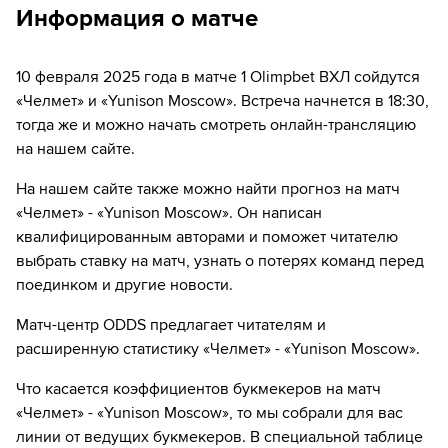
Информация о матче
на
Окко ТВ
Перейдите на сайт НТВ ПЛЮС
Далее нажмите на
«Создать учетную запись в
МАТЧ ТВ»
Инструкция
:
Нажмите на кнопку
«Оформить подписку»
10 февраля 2025 года в матче 1 Olimpbet ВХЛ сойдутся
Введите вашу электронную почту
Перейдите на сайт ОККО ТВ
Далее нажмите на
«Создать учетную запись в
«Челмет» и «Yunison Moscow». Встреча начнется в 18:30,
НТВ ПЛЮС»
Выберите тариф за 1₽ и нажмите
«Оформить
тогда же и можно начать смотреть онлайн-трансляцию
Нажмите на кнопку
«Оформить подписку»
подписку»
на нашем сайте.
Введите вашу электронную почту
Далее нажмите на
«Создать учетную запись в
Введите данные карты и с нее спишется 1₽
На нашем сайте также можно найти прогноз на матч
ОККО ТВ»
Выберите тариф за 1₽ и нажмите
«Оформить
«Челмет» - «Yunison Moscow». Он написан
подписку»
Введите вашу электронную почту
Наслаждаемся трансляциями любимых
квалифицированным авторами и поможет читателю
Введите данные карты и с нее спишется 1₽
матчей в HD качестве в течение 7-и дней всего
выбрать ставку на матч, узнать о потерях команд перед
Выберите тариф за 1₽ и нажмите
«Оформить
за 1₽
поединком и другие новости.
подписку»
Наслаждаемся трансляциями любимых
Если качество предоставляемых услуг МАТЧ ТВ вас не устроит,
Введите данные карты и с нее спишется 1₽
матчей в HD качестве в течение 7-и дней всего
Матч-центр ODDS предлагает читателям и
можете отвязать карту для последующего списания в течение 7
за 1₽
расширенную статистику «Челмет» - «Yunison Moscow».
дней.
Наслаждаемся трансляциями любимых
Если качество предоставляемых услуг НТВ ПЛЮС вас не устроит,
Что касается коэффициентов букмекеров на матч
матчей в HD качестве в течение 7-и дней всего
можете отвязать карту для последующего списания в течение 7
за 1₽
«Челмет» - «Yunison Moscow», то мы собрали для вас
дней.
линии от ведущих букмекеров. В специальной таблице