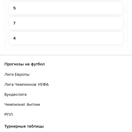
5
7
4
Прогнозы на футбол
Лига Европы
Лига Чемпионов УЕФА
Бундеслига
Чемпионат Англии
РПЛ
Турнирные таблицы