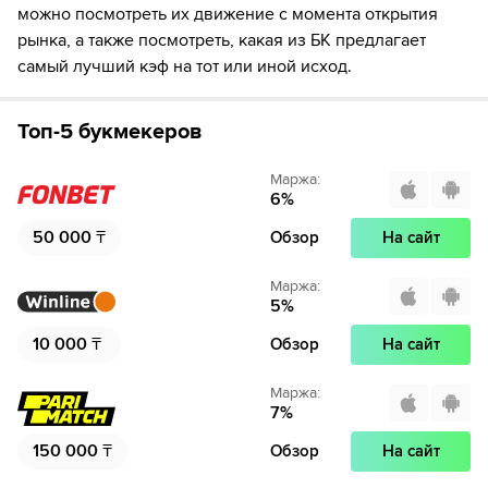
Если качество предоставляемых услуг ОККО ТВ вас не устроит,
можно посмотреть их движение с момента открытия
можете отвязать карту для последующего списания в течение 7
рынка, а также посмотреть, какая из БК предлагает
дней.
самый лучший кэф на тот или иной исход.
Топ-5 букмекеров
Маржа
:
6
%
50 000
₸
Обзор
На сайт
Маржа
:
5
%
10 000
₸
Обзор
На сайт
Маржа
:
7
%
150 000
₸
Обзор
На сайт