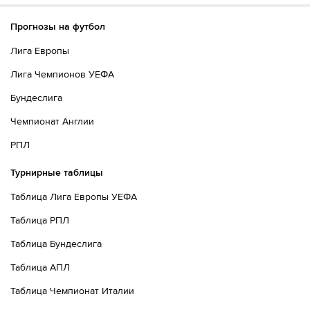
Прогнозы на футбол
Лига Европы
Лига Чемпионов УЕФА
Бундеслига
Чемпионат Англии
РПЛ
Турнирные таблицы
Таблица Лига Европы УЕФА
Таблица РПЛ
Таблица Бундеслига
Таблица АПЛ
Таблица Чемпионат Италии