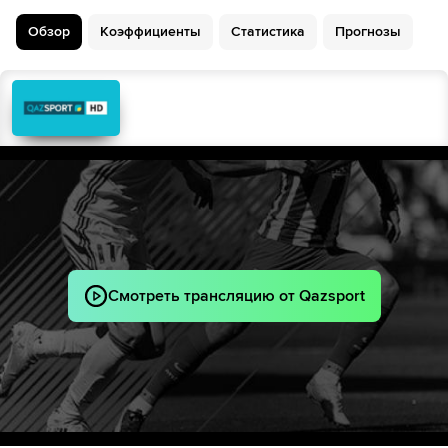
Обзор
Коэффициенты
Статистика
Прогнозы
Смотреть трансляцию от Qazsport