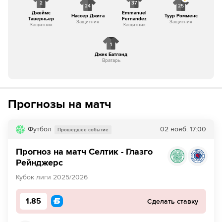
2
37
24
25
Джеймс
Emmanuel
Нассер Джига
Туур Ромменс
Таверньер
Fernandez
Защитник
Защитник
Защитник
Защитник
1
Джек Батлэнд
Вратарь
Прогнозы на матч
Футбол
02 нояб.
17:00
Прошедшее событие
Прогноз на матч Селтик - Глазго
Рейнджерс
Кубок лиги 2025/2026
1.85
Сделать ставку