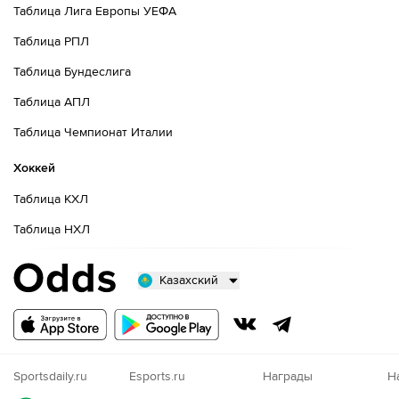
Таблица Лига Европы УЕФА
Таблица РПЛ
Таблица Бундеслига
Таблица АПЛ
Таблица Чемпионат Италии
Хоккей
Таблица КХЛ
Таблица НХЛ
Казахский
Русский
Казахский
Nigeria
Sportsdaily.ru
Esports.ru
Награды
Н