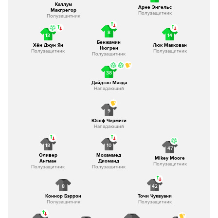
Каллум
Арне Энгельс
Макгрегор
Полузащитник
Полузащитник
8
13
14
Бенжамин
Хён Джун Ян
Люк Маккован
Нюгрен
Полузащитник
Полузащитник
Полузащитник
38
Дайдзэн Маэда
Нападающий
9
Юсеф Чермити
Нападающий
18
10
47
Оливер
Мохаммед
Mikey Moore
Антман
Диоманд
Полузащитник
Полузащитник
Полузащитник
8
42
Коннор Бэррон
Точи Чуквуани
Полузащитник
Полузащитник