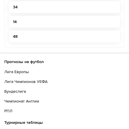
34
14
48
Прогнозы на футбол
Лига Европы
Лига Чемпионов УЕФА
Бундеслига
Чемпионат Англии
РПЛ
Турнирные таблицы