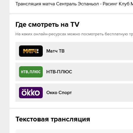
Трансляция матча Сентраль Эспаньол - Расинг Клуб 
Где смотреть на TV
На каких онлайн-ресурсах можно посмотреть бесплатную т
Матч ТВ
Как смотреть бесплатно трансляцию матча
НТВ-ПЛЮС
Инструкция
:
Как смотреть бесплатно трансляцию матча
Перейдите на сайт МАТЧ ТВ
Окко Спорт
Инструкция
:
Нажмите на кнопку
«Оформить подписку»
Как смотреть бесплатно трансляцию матча
Перейдите на сайт НТВ ПЛЮС
Далее нажмите на
«Создать учетную запись в
Текстовая трансляция
Инструкция
:
Нажмите на кнопку
«Оформить подписку»
Введите вашу электронную почту