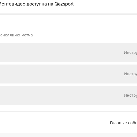
Монтевидео доступна на Qazsport
рансляцию матча
Инстр
 на
Матч ТВ
Инстр
 на
НТВ ПЛЮС
Инстр
 на
Окко ТВ
 МАТЧ ТВ»
Главные соб