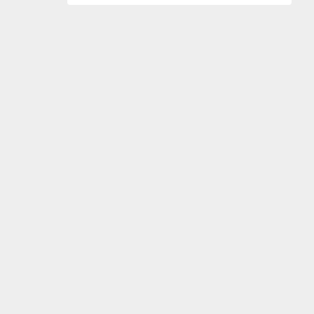
партнер
Wikipedia
Отзывы