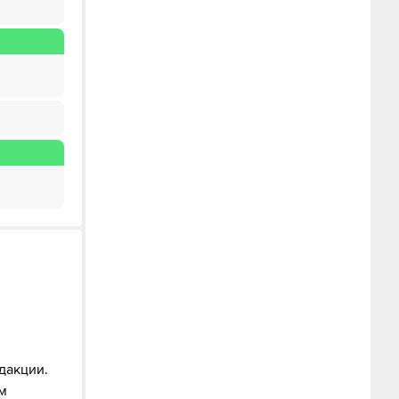
дакции.
ом