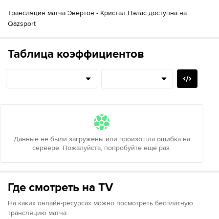
Трансляция матча Эвертон - Кристал Пэлас доступна на
Qazsport
Таблица коэффициентов
Данные не были загружены или произошла ошибка на
сервере. Пожалуйста, попробуйте еще раз.
Где смотреть на TV
На каких онлайн-ресурсах можно посмотреть бесплатную
трансляцию матча