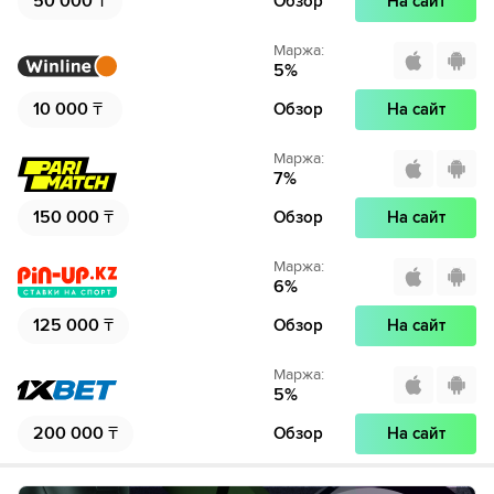
50 000
₸
Обзор
На сайт
Маржа
:
5
%
10 000
₸
Обзор
На сайт
Маржа
:
7
%
150 000
₸
Обзор
На сайт
Маржа
:
6
%
125 000
₸
Обзор
На сайт
Маржа
:
5
%
200 000
₸
Обзор
На сайт