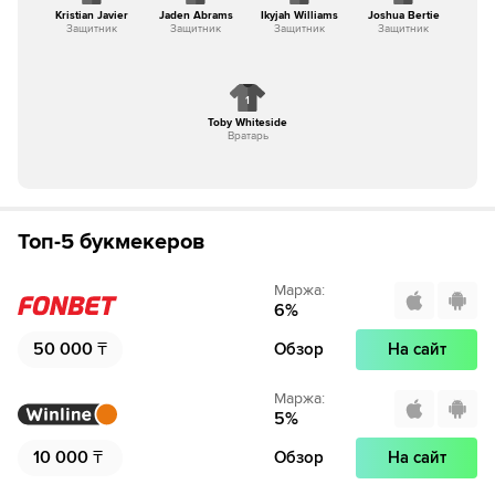
Kristian Javier
Jaden Abrams
Ikyjah Williams
Joshua Bertie
Защитник
Защитник
Защитник
Защитник
1
Toby Whiteside
Вратарь
Топ-5 букмекеров
Маржа
:
6
%
50 000
₸
Обзор
На сайт
Маржа
:
5
%
10 000
₸
Обзор
На сайт