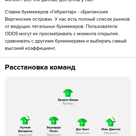
Ставки букмекеров «Гибралтар» - «Британские
78´
Замена "Британские Виргинские острова": Javaun
Splatt ↔ Decoi Prince
Виргинские острова». У нас есть полный список рынков
от ведущих легальных букмекеров. Пользователи
78´
Замена "Британские Виргинские острова": Joel Mars
ODDS могут их просматривать с момента открытия,
↔ Robert Green
сравнивать с другими букмекерами и выбирать самый
высокий коэффициент.
78´
Замена "Британские Виргинские острова": Ikyjah
Williams ↔ Alejandro Santos
Расстановка команд
81´
Замена "Гибралтар": Хулиан Валарино ↔ Jayvan
Garro
81´
Замена "Гибралтар": Тиджей Де Барр ↔ Dylan Borge
1
81´
Замена "Гибралтар": Николас Позо ↔ Эван Де Харо
Брэдли Банда
Вратарь
3
6
5
2
Хулиан
Бернардо
Дэн Бент
Итан Джолли
Валарино
Лопес
Защитник
Защитник
Защитник
Защитник