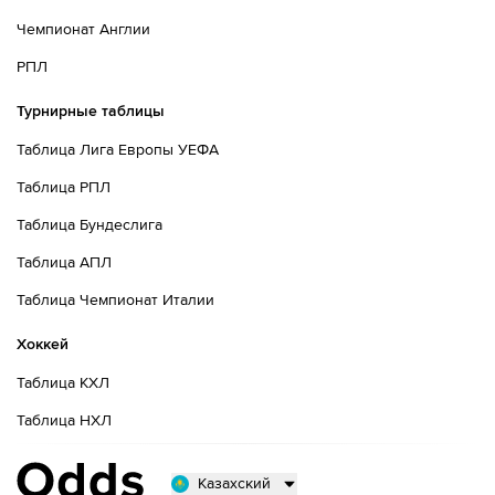
Чемпионат Англии
РПЛ
Турнирные таблицы
Таблица Лига Европы УЕФА
Таблица РПЛ
Таблица Бундеслига
Таблица АПЛ
Таблица Чемпионат Италии
Хоккей
Таблица КХЛ
Таблица НХЛ
Казахский