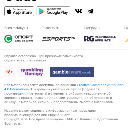
Русский
Казахский
Nigeria
Sportsdaily.ru
Esports.ru
Награды
Н
Играйте осторожно. При признаках зависимости
обратитесь к специалисту.
Все материалы сайта доступны по лицензии
Creative Commons Attribution
4.0 International
. Вы должны указать имя автора (создателя)
произведения (материала) и стороны атрибуции, уведомление об
авторских правах, название лицензии, уведомление об оговорке и
ссылку на материал, если они предоставлены вместе с материалом.
Издание может содержать информационную продукцию,
предназначенную для лиц старше 18 лет.
Copyright
2026
Все права защищены. Odds.kz. Данные предоставлены
Sportradar.