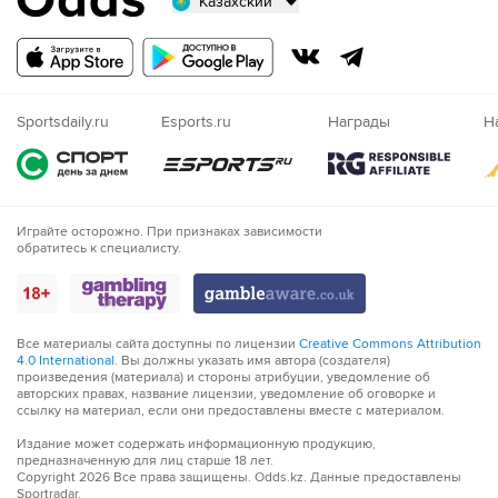
Казахский
Русский
Казахский
Nigeria
Sportsdaily.ru
Esports.ru
Награды
Н
Играйте осторожно. При признаках зависимости
обратитесь к специалисту.
Все материалы сайта доступны по лицензии
Creative Commons Attribution
4.0 International
. Вы должны указать имя автора (создателя)
произведения (материала) и стороны атрибуции, уведомление об
авторских правах, название лицензии, уведомление об оговорке и
ссылку на материал, если они предоставлены вместе с материалом.
Издание может содержать информационную продукцию,
предназначенную для лиц старше 18 лет.
Copyright
2026
Все права защищены. Odds.kz. Данные предоставлены
Sportradar.