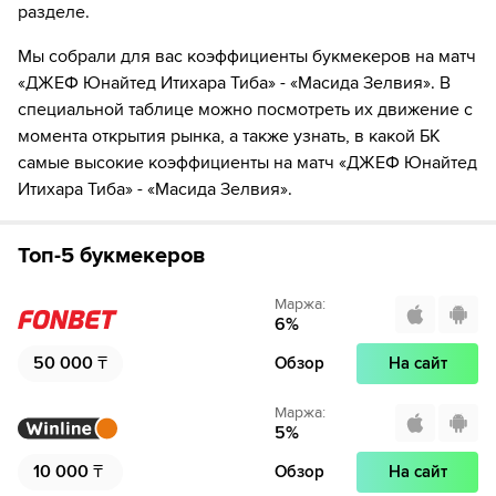
разделе.
Мы собрали для вас коэффициенты букмекеров на матч
«ДЖЕФ Юнайтед Итихара Тиба» - «Масида Зелвия». В
специальной таблице можно посмотреть их движение с
момента открытия рынка, а также узнать, в какой БК
самые высокие коэффициенты на матч «ДЖЕФ Юнайтед
Итихара Тиба» - «Масида Зелвия».
Топ-5 букмекеров
Маржа
:
6
%
50 000
₸
Обзор
На сайт
Маржа
:
5
%
10 000
₸
Обзор
На сайт