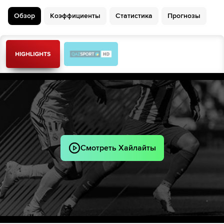
Обзор
Коэффициенты
Статистика
Прогнозы
Смотреть Хайлайты