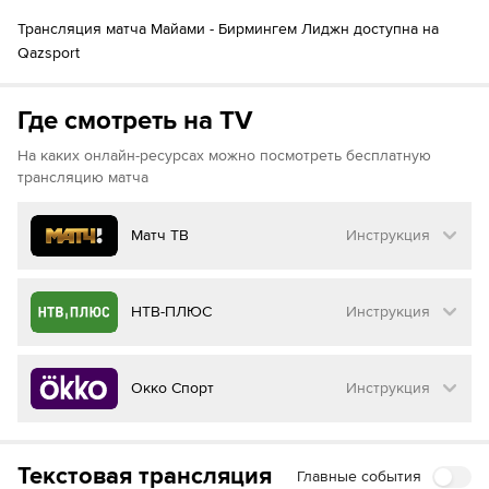
Трансляция матча Майами - Бирмингем Лиджн доступна на
Qazsport
Где смотреть на TV
На каких онлайн-ресурсах можно посмотреть бесплатную
трансляцию матча
Матч ТВ
Инструкция
Как смотреть бесплатно трансляцию матча
НТВ-ПЛЮС
Инструкция
на
Матч ТВ
Инструкция
:
Как смотреть бесплатно трансляцию матча
Окко Спорт
Инструкция
на
НТВ ПЛЮС
Перейдите на сайт МАТЧ ТВ
Инструкция
:
Нажмите на кнопку
«Оформить подписку»
Как смотреть бесплатно трансляцию матча
Текстовая трансляция
Главные события
на
Окко ТВ
Перейдите на сайт НТВ ПЛЮС