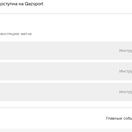
оступна на Qazsport
рансляцию матча
Инстр
 на
Матч ТВ
Инстр
 на
НТВ ПЛЮС
Инстр
 на
Окко ТВ
 МАТЧ ТВ»
Главные соб