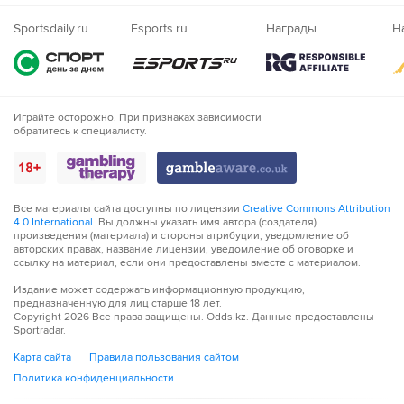
Nigeria
Sportsdaily.ru
Esports.ru
Награды
Н
Играйте осторожно. При признаках зависимости
обратитесь к специалисту.
Все материалы сайта доступны по лицензии
Creative Commons Attribution
4.0 International
. Вы должны указать имя автора (создателя)
произведения (материала) и стороны атрибуции, уведомление об
авторских правах, название лицензии, уведомление об оговорке и
ссылку на материал, если они предоставлены вместе с материалом.
Издание может содержать информационную продукцию,
предназначенную для лиц старше 18 лет.
Copyright
2026
Все права защищены. Odds.kz. Данные предоставлены
Sportradar.
Карта сайта
Правила пользования сайтом
Политика конфиденциальности