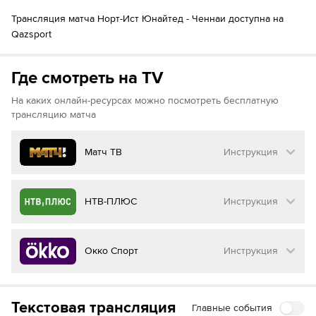
Robin Yadav
83´
Трансляция матча Норт-Ист Юнайтед - Ченнаи доступна на
Jithin Madathil Subran
84´
Qazsport
Lalbiakdika
86´
Pritam Kotal
Ankit Mukherjee
Где смотреть на TV
86´
Irfan Yadwad
На каких онлайн-ресурсах можно посмотреть бесплатную
Inigo Martin
трансляцию матча
87´
Lalrinliana Hnamte
(
Parthib Gogoi
)
Lalrinzuala Hauhnar
90´
Матч ТВ
Инструкция
Redeem Tlang
90´+5
Как смотреть бесплатно трансляцию матча
НТВ-ПЛЮС
Инструкция
на
Матч ТВ
Инструкция
:
Как смотреть бесплатно трансляцию матча
Окко Спорт
Инструкция
на
НТВ ПЛЮС
Перейдите на сайт МАТЧ ТВ
Инструкция
:
Нажмите на кнопку
«Оформить подписку»
Как смотреть бесплатно трансляцию матча
Текстовая трансляция
Главные события
на
Окко ТВ
Перейдите на сайт НТВ ПЛЮС