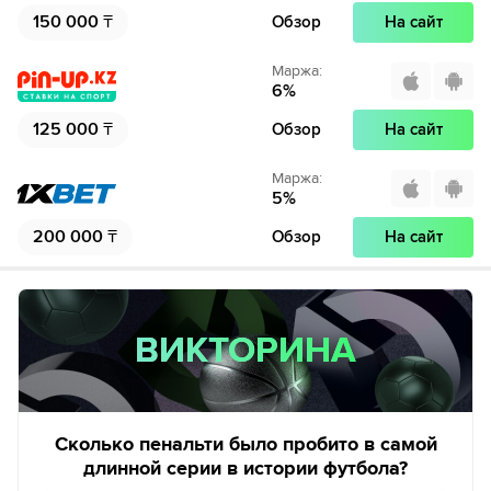
150 000
₸
Обзор
На сайт
Маржа
:
6
%
125 000
₸
Обзор
На сайт
Маржа
:
5
%
200 000
₸
Обзор
На сайт
ВИКТОРИНА
ВИКТОРИНА
Сколько пенальти было пробито в самой
длинной серии в истории футбола?