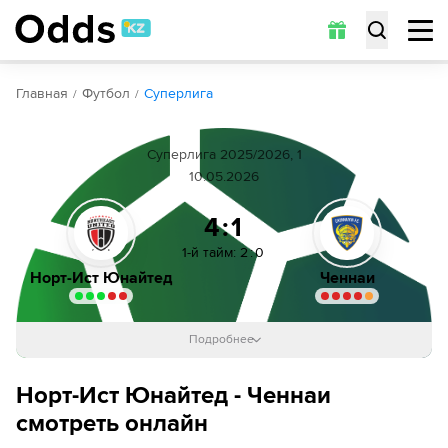
Обзор
Коэффициенты
Статистика
Прогнозы
Главная
Футбол
Суперлига
Суперлига 2025/2026, 1
10.05.2026
4:1
1-й тайм
:
2
:
0
Норт-Ист Юнайтед
Ченнаи
Подробнее
(
Jithin Madathil Subran
)
Хайро Самперио
5´
Asheer Akhtar
16´
Норт-Ист Юнайтед - Ченнаи
23´
Mohammed Bemammer
смотреть онлайн
Maheson Singh Tongbram
37´
Maheson Singh Tongbram