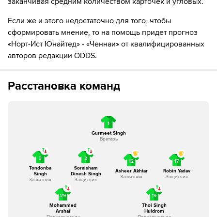
заканчивая средним количеством карточек и угловых.
Parthib Gogoi
Если же и этого недостаточно для того, чтобы
79´
Замена "Норт-Ист Юнайтед": Soraisham Dinesh Singh
сформировать мнение, то на помощь придет прогноз
↔ Redeem Tlang
«Норт-Ист Юнайтед» - «Ченнаи» от квалифицированных
авторов редакции ODDS.
82´
ГОЛ!
82´
Игрок "Ченнаи" Laldinliana Renthlei забивает гол!
Расстановка команд
83´
Игрок "Норт-Ист Юнайтед" Robin Yadav получает
жёлтую карточку
1
84´
Замена "Норт-Ист Юнайтед": Jithin Madathil Subran ↔
Gurmeet Singh
Lalbiakdika
Вратарь
86´
Замена "Ченнаи": Pritam Kotal ↔ Ankit Mukherjee
3
2
12
17
Tondonba
Soraisham
Asheer Akhtar
Robin Yadav
Singh
Dinesh Singh
Защитник
Защитник
86´
Замена "Ченнаи": Irfan Yadwad ↔ Inigo Martin
Защитник
Защитник
29
19
87´
Игрок "Ченнаи" Lalrinliana Hnamte получает жёлтую
Mohammed
Thoi Singh
карточку
Arshaf
Huidrom