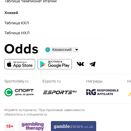
Таблица Чемпионат Италии
Хоккей
Таблица КХЛ
Таблица НХЛ
Казахский
Русский
Казахский
Nigeria
Sportsdaily.ru
Esports.ru
Награды
Н
Играйте осторожно. При признаках зависимости
обратитесь к специалисту.