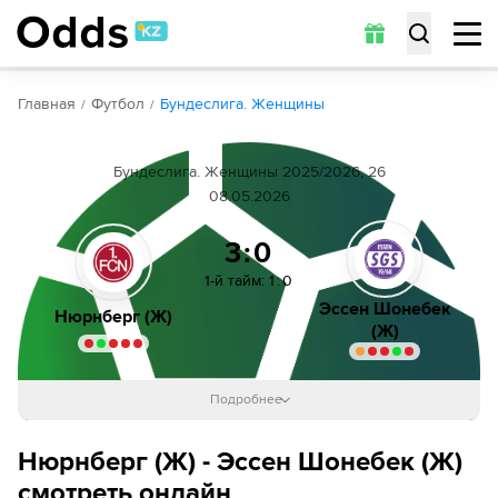
Обзор
Коэффициенты
Статистика
Прогнозы
Главная
Футбол
Бундеслига. Женщины
Бундеслига. Женщины 2025/2026, 26
08.05.2026
3:0
1-й тайм
:
1
:
0
Эссен Шонебек
Нюрнберг (Ж)
(Ж)
Подробнее
Fany Proniez
1´
Nastassja Lein
65´
Нюрнберг (Ж) - Эссен Шонебек (Ж)
Maelle Seguin
79´
смотреть онлайн