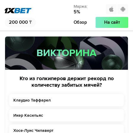
Маржа
:
5
%
200 000
₸
Обзор
На сайт
ВИКТОРИНА
ВИКТОРИНА
Кто из голкиперов держит рекорд по
количеству забитых мячей?
Клаудио Таффарел
Икер Касильяс
Хосе-Луис Чилаверт