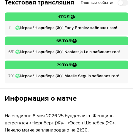
Текстовая трансляция
Главные события
на
Окко ТВ
Перейдите на сайт НТВ ПЛЮС
Далее нажмите на
«Создать учетную запись в
МАТЧ ТВ»
Инструкция
:
Нажмите на кнопку
«Оформить подписку»
1´
ГОЛ!
Введите вашу электронную почту
Перейдите на сайт ОККО ТВ
Далее нажмите на
«Создать учетную запись в
1´
Игрок "Нюрнберг (Ж)" Fany Proniez забивает гол!
НТВ ПЛЮС»
Выберите тариф за 1₽ и нажмите
«Оформить
Нажмите на кнопку
«Оформить подписку»
подписку»
65´
ГОЛ!
Введите вашу электронную почту
Далее нажмите на
«Создать учетную запись в
Введите данные карты и с нее спишется 1₽
65´
Игрок "Нюрнберг (Ж)" Nastassja Lein забивает гол!
ОККО ТВ»
Выберите тариф за 1₽ и нажмите
«Оформить
подписку»
Введите вашу электронную почту
79´
ГОЛ!
Наслаждаемся трансляциями любимых
Введите данные карты и с нее спишется 1₽
матчей в HD качестве в течение 7-и дней всего
Выберите тариф за 1₽ и нажмите
«Оформить
79´
Игрок "Нюрнберг (Ж)" Maelle Seguin забивает гол!
за 1₽
подписку»
Наслаждаемся трансляциями любимых
Если качество предоставляемых услуг МАТЧ ТВ вас не устроит,
Введите данные карты и с нее спишется 1₽
матчей в HD качестве в течение 7-и дней всего
можете отвязать карту для последующего списания в течение 7
Информация о матче
за 1₽
дней.
Наслаждаемся трансляциями любимых
Если качество предоставляемых услуг НТВ ПЛЮС вас не устроит,
матчей в HD качестве в течение 7-и дней всего
На стадионе 8 мая 2026 25 Бундеслига. Женщины
можете отвязать карту для последующего списания в течение 7
за 1₽
дней.
встретятся «Нюрнберг (Ж)» - «Эссен Шонебек (Ж)».
Начало матча запланировано на 21:30.
Если качество предоставляемых услуг ОККО ТВ вас не устроит,