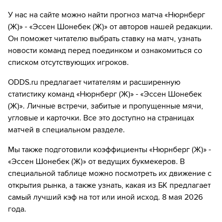
можете отвязать карту для последующего списания в течение 7
У нас на сайте можно найти прогноз матча «Нюрнберг
дней.
(Ж)» - «Эссен Шонебек (Ж)» от авторов нашей редакции.
Он поможет читателю выбрать ставку на матч, узнать
новости команд перед поединком и ознакомиться со
списком отсутствующих игроков.
ODDS.ru предлагает читателям и расширенную
статистику команд «Нюрнберг (Ж)» - «Эссен Шонебек
(Ж)». Личные встречи, забитые и пропущенные мячи,
угловые и карточки. Все это доступно на страницах
матчей в специальном разделе.
Мы также подготовили коэффициенты «Нюрнберг (Ж)» -
«Эссен Шонебек (Ж)» от ведущих букмекеров. В
специальной таблице можно посмотреть их движение с
открытия рынка, а также узнать, какая из БК предлагает
самый лучший кэф на тот или иной исход. 8 мая 2026
года.