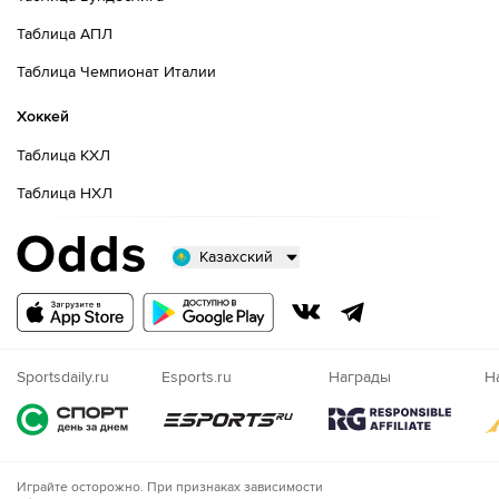
Таблица АПЛ
Таблица Чемпионат Италии
Хоккей
Таблица КХЛ
Таблица НХЛ
Казахский
Русский
Казахский
Nigeria
Sportsdaily.ru
Esports.ru
Награды
Н
Играйте осторожно. При признаках зависимости