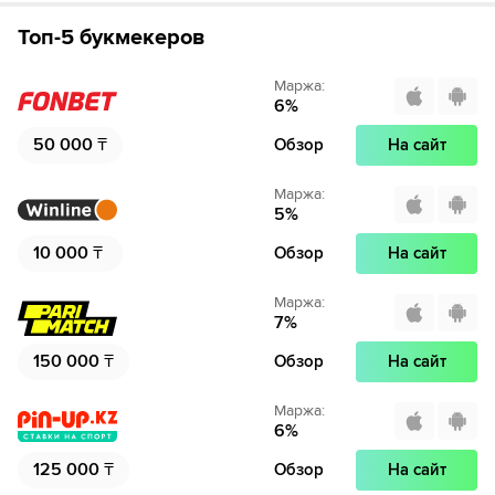
Топ-5 букмекеров
Маржа
:
6
%
50 000
₸
Обзор
На сайт
Маржа
:
5
%
10 000
₸
Обзор
На сайт
Маржа
:
7
%
150 000
₸
Обзор
На сайт
Маржа
:
6
%
125 000
₸
Обзор
На сайт