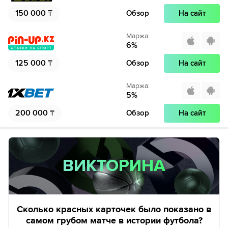
150 000
₸
Обзор
На сайт
Маржа
:
6
%
125 000
₸
Обзор
На сайт
Маржа
:
5
%
200 000
₸
Обзор
На сайт
ВИКТОРИНА
ВИКТОРИНА
Сколько красных карточек было показано в
самом грубом матче в истории футбола?