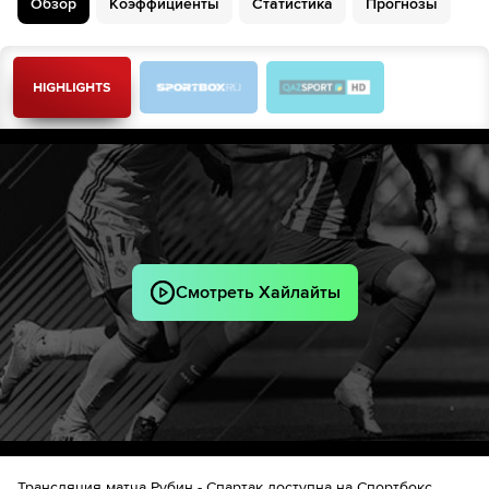
Обзор
Коэффициенты
Статистика
Прогнозы
Смотреть Хайлайты
Трансляция матча Рубин - Спартак доступна на Спортбокс,