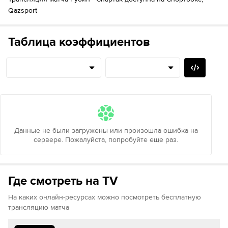
Qazsport
Таблица коэффициентов
Данные не были загружены или произошла ошибка на
сервере. Пожалуйста, попробуйте еще раз.
Где смотреть на TV
На каких онлайн-ресурсах можно посмотреть бесплатную
трансляцию матча