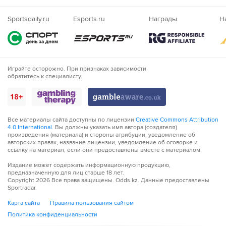
Казахский
Nigeria
Sportsdaily.ru
Esports.ru
Награды
Н
Играйте осторожно. При признаках зависимости
обратитесь к специалисту.
Все материалы сайта доступны по лицензии
Creative Commons Attribution
4.0 International
. Вы должны указать имя автора (создателя)
произведения (материала) и стороны атрибуции, уведомление об
авторских правах, название лицензии, уведомление об оговорке и
ссылку на материал, если они предоставлены вместе с материалом.
Издание может содержать информационную продукцию,
предназначенную для лиц старше 18 лет.
Copyright
2026
Все права защищены. Odds.kz. Данные предоставлены
Sportradar.
Карта сайта
Правила пользования сайтом
Политика конфиденциальности