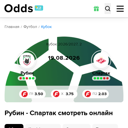
Обзор
Коэффициенты
Статистика
Прогнозы
Главная
Футбол
Кубок
Кубок 2026/2027, 2
19.08.2026
Рубин
Спартак
3.50
3.75
2.03
П1
Х
П2
Рубин - Спартак смотреть онлайн