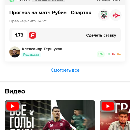
Прогноз на матч Рубин - Спартак
Премьер-лига 24/25
1.73
Сделать ставку
Александр Тершуков
0
%
0
+
0
-
0
=
Редакция
Смотреть все
Видео