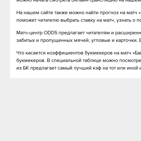
можно начать смотреть онлайн-трансляцию на нашем 
Нажмите на кнопку
«Оформить подписку»
Введите вашу электронную почту
Введите данные карты и с нее спишется 1₽
На нашем сайте также можно найти прогноз на матч 
Далее нажмите на
«Создать учетную запись в
Выберите тариф за 1₽ и нажмите
«Оформить по
Наслаждаемся трансляциями любимых матчей в 
поможет читателю выбрать ставку на матч, узнать о 
Введите вашу электронную почту
Введите данные карты и с нее спишется 1₽
Матч-центр ODDS предлагает читателям и расширенную
Если качество предоставляемых услуг МАТЧ ТВ вас не устроит, м
Выберите тариф за 1₽ и нажмите
«Оформить по
забитых и пропущенных мячей, угловые и карточки. В
Наслаждаемся трансляциями любимых матчей в 
Введите данные карты и с нее спишется 1₽
Что касается коэффициентов букмекеров на матч «Бай
Если качество предоставляемых услуг НТВ ПЛЮС вас не устроит,
букмекеров. В специальной таблице можно посмотрет
Наслаждаемся трансляциями любимых матчей в 
из БК предлагает самый лучший кэф на тот или иной 
Если качество предоставляемых услуг ОККО ТВ вас не устроит, м