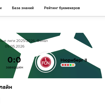
и
База знаний
Рейтинг букмекеров
ные лиги 2025/2026, Финал
09.05.2026
0:0
Нюрнберг II
завершен
нлайн