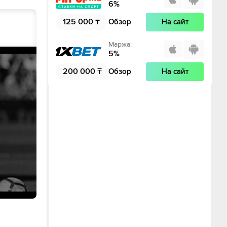
6
%
125 000
₸
Обзор
На сайт
Маржа
:
5
%
200 000
₸
Обзор
На сайт