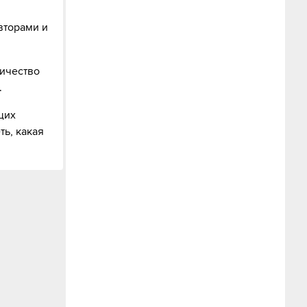
вторами и
личество
.
щих
ть, какая