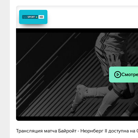
Смотре
Трансляция матча Байройт - Нюрнберг II доступна на 