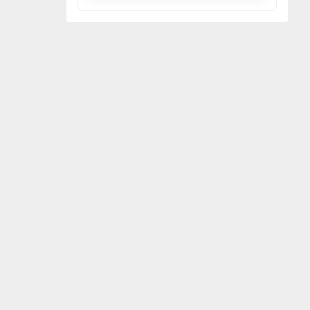
партнер
Wikipedia
Отзывы