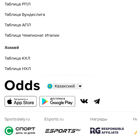
Таблица РПЛ
Таблица Бундеслига
Таблица АПЛ
Таблица Чемпионат Италии
Хоккей
Таблица КХЛ
Таблица НХЛ
Казахский
Русский
Казахский
Nigeria
Sportsdaily.ru
Esports.ru
Награды
Н