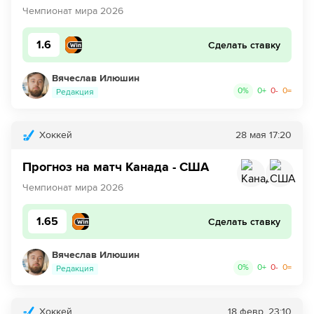
Чемпионат мира 2026
1.6
Сделать ставку
Вячеслав Илюшин
0
%
0
+
0
-
0
=
Редакция
Хоккей
28 мая
17:20
Прогноз на матч Канада - США
Чемпионат мира 2026
1.65
Сделать ставку
Вячеслав Илюшин
0
%
0
+
0
-
0
=
Редакция
Хоккей
18 февр.
23:10