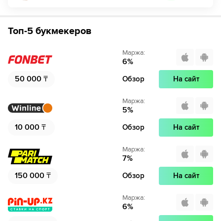
Топ-5 букмекеров
Маржа
:
6
%
50 000
₸
Обзор
На сайт
Маржа
:
5
%
10 000
₸
Обзор
На сайт
Маржа
:
7
%
150 000
₸
Обзор
На сайт
Маржа
:
6
%