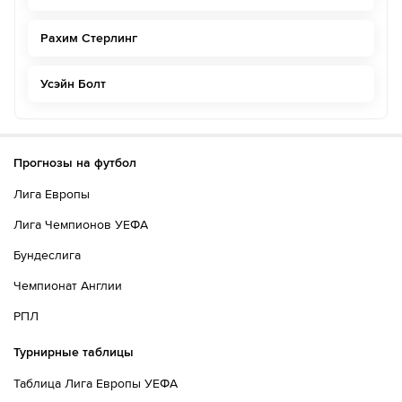
Рахим Стерлинг
Усэйн Болт
Прогнозы на футбол
Лига Европы
Лига Чемпионов УЕФА
Бундеслига
Чемпионат Англии
РПЛ
Турнирные таблицы
Таблица Лига Европы УЕФА