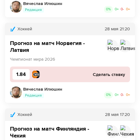
Вячеслав Илюшин
0
%
0
+
0
-
0
=
Редакция
Хоккей
28 мая
21:20
Прогноз на матч Норвегия -
Латвия
Чемпионат мира 2026
1.84
Сделать ставку
Вячеслав Илюшин
0
%
0
+
0
-
0
=
Редакция
Хоккей
28 мая
17:20
Прогноз на матч Финляндия -
Чехия