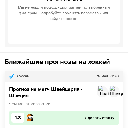
Мы не нашли подходящих матчей по выбранным
фильтрам. Попробуйте поменять параметры или
зайдите позже.
Ближайшие прогнозы на хоккей
Хоккей
28 мая
21:20
Прогноз на матч Швейцария -
Швеция
Чемпионат мира 2026
1.8
Сделать ставку