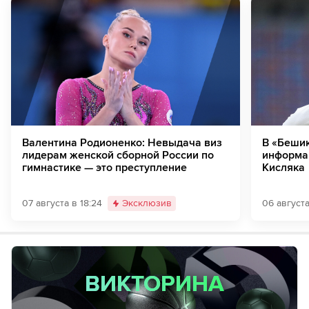
Валентина Родионенко: Невыдача виз
В «Беши
лидерам женской сборной России по
информац
гимнастике — это преступление
Кисляка
07 августа в 18:24
Эксклюзив
06 августа
ВИКТОРИНА
ВИКТОРИНА