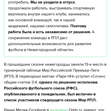
употребить.
Мы не уходили в отпуск
,
продолжали работать, выстраивать спортивную
вертикаль внутри нашего клуба, занимались
как основной командой, так и нашей
академией, нашими сателлитами.
Поэтому
работа была и есть независимо от решения.
А
сохранение команды в РПЛ даст
допольнительные возможности для развития
футбола в Нижегородской области».
В прошедшем сезоне нижегородцы заняли 13-е место в
турнинрной таблице Мир Российской Премьер-Лиги
(РПЛ). В переходных матчах «Пари НН» уступил «Сочи»с
общим счетом 3:4,
однако по решению исполкома
Российского футбольного союза (РФС),
опубликованного в понедельник, был включен в
список участников следюущего сезона Мир РПЛ.
Ранее Мелик-Гусейнов в
интервью
Odds.ru заявил, что