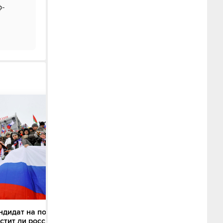
ф-
Тренер академии «Зенита» — 
ндидат на пост главы
перспективах сына Соболева:
устит ли российских