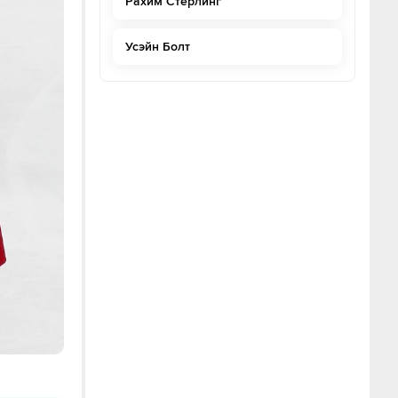
Рахим Стерлинг
Усэйн Болт