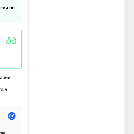
сии по
раине.
а в
аны