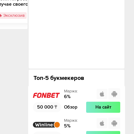
будет сказать только после 15-
лучае своего
05 августа в 16:38
Эксклюзив
Эксклюзив
Топ-5 букмекеров
Маржа
:
6
%
50 000
₸
Обзор
На сайт
Маржа
:
5
%