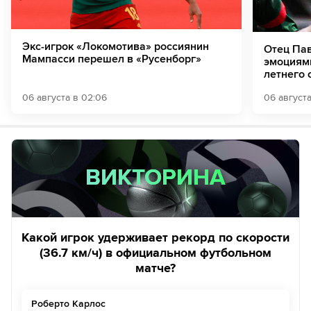
Экс-игрок «Локомотива» россиянин
Отец Па
Мампасси перешел в «Русенборг»
эмоциями
летнего 
06 августа в 02:06
06 августа
ВИКТОРИНА
ВИКТОРИНА
Какой игрок удерживает рекорд по скорости
(36.7 км/ч) в официальном футбольном
матче?
Роберто Карлос