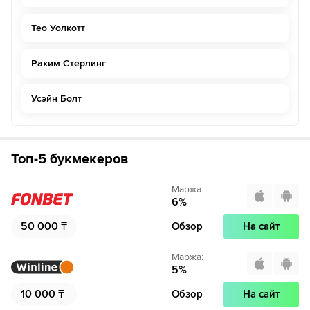
Тео Уолкотт
Рахим Стерлинг
Усэйн Болт
Топ-5 букмекеров
Маржа
:
6
%
50 000
₸
Обзор
На сайт
Маржа
:
5
%
10 000
₸
Обзор
На сайт