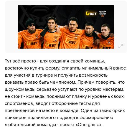
Тут всё просто - для создания своей команды,
достаточно купить форму, оплатить минимальный взнос
для участия в турнире и получить возможность
доказать право быть чемпионом. Причём говорить, что
шоу–команды серьёзно уступают по уровню мастерам,
не стоит - команды поднимают планку и уровень своих
спортсменов, вводят отборочные тесты для
претендентов на место в команде. Один из таких ярких
примеров правильного подхода к формированию
любительской команды - проект «One game».