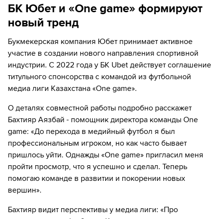
БК Юбет и «One game» формируют
новый тренд
Букмекерская компания Юбет принимает активное
участие в создании нового направления спортивной
индустрии. С 2022 года у БК Ubet действует соглашение
титульного спонсорства с командой из футбольной
медиа лиги Казахстана «One game».
О деталях совместной работы подробно расскажет
Бахтияр Аязбай - помощник директора команды One
game: «До перехода в медийный футбол я был
профессиональным игроком, но как часто бывает
пришлось уйти. Однажды «One game» пригласил меня
пройти просмотр, что я успешно и сделал. Теперь
помогаю команде в развитии и покорении новых
вершин».
Бахтияр видит перспективы у медиа лиги: «Про