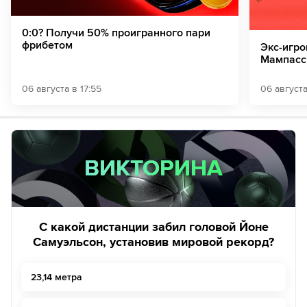
0:0? Получи 50% проигранного пари
фрибетом
Экс-игро
Мампасс
06 августа в 17:55
06 августа
ВИКТОРИНА
ВИКТОРИНА
С какой дистанции забил головой Йоне
Самуэльсон, установив мировой рекорд?
23,14 метра