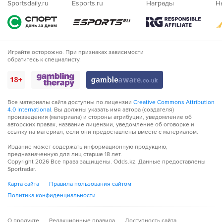
Nigeria
Sportsdaily.ru
Esports.ru
Награды
Н
Играйте осторожно. При признаках зависимости
обратитесь к специалисту.
Все материалы сайта доступны по лицензии
Creative Commons Attribution
4.0 International
. Вы должны указать имя автора (создателя)
произведения (материала) и стороны атрибуции, уведомление об
авторских правах, название лицензии, уведомление об оговорке и
ссылку на материал, если они предоставлены вместе с материалом.
Издание может содержать информационную продукцию,
предназначенную для лиц старше 18 лет.
Copyright
2026
Все права защищены. Odds.kz. Данные предоставлены
Sportradar.
Карта сайта
Правила пользования сайтом
Политика конфиденциальности
О продукте
Редакционные правила
Доступность сайта