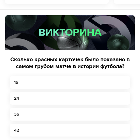
ВИКТОРИНА
ВИКТОРИНА
Сколько красных карточек было показано в
самом грубом матче в истории футбола?
15
24
36
42