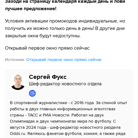
Заходи на страницу календаря каждый день и лови
лучшее предложение!
Условия активации промокодов индивидуальные, но
получить их можно только день в день! В другие дни
закрытые окна будут недоступны.
Открывай первое окно прямо сейчас
Источник
:
Открывай первое окно прямо сейчас
Сергей Фукс
Шеф-редактор новостного отдела
В спортивной журналистике - с 2016 года. За спиной опыт
работы в двух главных информационных агентствах
страны - ТАСС и РИА Новости. Работал на двух
Олимпиадах и двух чемпионатах мира по футболу. С
августа 2024 года - шеф-редактор новостного раздела
Odds.ru. Являюсь фанатом футбола, хоккея, а также ряда