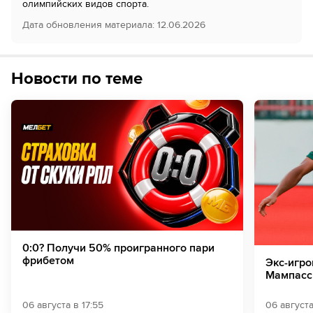
олимпийских видов спорта.
Дата обновления материала
:
12.06.2026
Новости по теме
0:0? Получи 50% проигранного пари
фрибетом
Экс-игро
Мампасс
06 августа в 17:55
06 августа