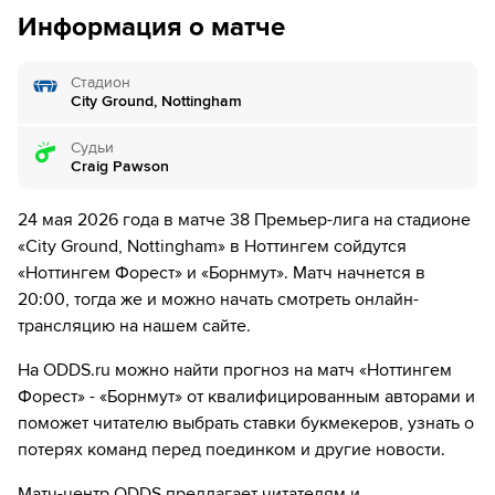
7´
ШАНС! Alex Toth нанес удар, но не смог переиграть
дней.
Информация о матче
вратаря.
7´
Удар от ворот произведет Ноттингем Форрест
Стадион
City Ground, Nottingham
9´
Борнмут совершает вбрасывание на половине поля
противника
Судьи
Craig Pawson
10´
Тайлер Адамс не смог попасть в створ ударом издали
24 мая 2026 года в матче 38 Премьер-лига на стадионе
10´
Удар от ворот произведет Ноттингем Форрест
«City Ground, Nottingham» в Ноттингем сойдутся
«Ноттингем Форест» и «Борнмут». Матч начнется в
11´
Джеймс Хилл наказан за толчок Крис Вуд
20:00, тогда же и можно начать смотреть онлайн-
трансляцию на нашем сайте.
11´
Судья сигнализирует, что Ибрагим Сангаре из команды
Ноттингем Форрест поставил подножку. Пострадал
На ODDS.ru можно найти прогноз на матч «Ноттингем
Эванилсон
Форест» - «Борнмут» от квалифицированным авторами и
13´
Маркус Тавернье пробил со штрафного прямо в стенку
поможет читателю выбрать ставки букмекеров, узнать о
потерях команд перед поединком и другие новости.
13´
Борнмут совершает вбрасывание на половине поля
противника
Матч-центр ODDS предлагает читателям и