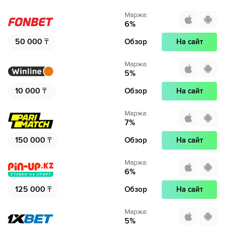
54´
ГОЛ!
Маржа
:
54´
Г О О О О Л - Маркус Тавернье забивает с левой
6
%
ноги!
50 000
₸
Обзор
На сайт
57´
Тактическая замена. Alex Toth уходит с поля и его
заменяет Бен Доак
Маржа
:
5
%
58´
Райан нанес удар, но тот был заблокирован.
10 000
₸
Обзор
На сайт
58´
Судья сигнализирует, что Ибрагим Сангаре из команды
Маржа
:
Ноттингем Форрест поставил подножку. Пострадал
7
%
Эванилсон
150 000
₸
Обзор
На сайт
59´
Маркус Тавернье не смог попасть в створ ударом
издали
Маржа
:
6
%
59´
Удар от ворот произведет Ноттингем Форрест
125 000
₸
Обзор
На сайт
59´
Ибрагим Сангаре из команды Ноттингем Форрест
заходит слишком далеко, он валит Эванилсон.
Маржа
:
5
%