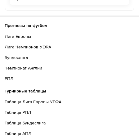
65´
Тактическая замена. Ибрагим Сангаре уходит с
поля и его заменяет Николас Домингес
67´
Тайво Авонийи из команды Ноттингем Форрест толкнул
Прогнозы на футбол
локтем оппонента. Это Маркос Сенеси заработал фол
Лига Европы
67´
Тайво Авонийи получил желтую карточку от судьи
Лига Чемпионов УЕФА
68´
Удар от ворот произведет Ноттингем Форрест
Бундеслига
69´
Омари Хатчинсон из команды Ноттингем Форрест
Чемпионат Англии
заходит слишком далеко, он валит Эванилсон.
РПЛ
70´
Омари Хатчинсон из команды Ноттингем Форрест
Турнирные таблицы
подал угловой справа.
Таблица Лига Европы УЕФА
70´
Шанс! Тайво Авонийи из команды Ноттингем Форрест
пробил головой, но мимо
Таблица РПЛ
Таблица Бундеслига
70´
Удар от ворот произведет Борнмут
Таблица АПЛ
73´
Тактическая замена. Эванилсон уходит с поля и его