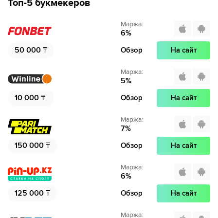
Топ-5 букмекеров
Маржа
:
6
%
50 000
₸
Обзор
На сайт
Маржа
:
5
%
10 000
₸
Обзор
На сайт
Маржа
:
7
%
150 000
₸
Обзор
На сайт
Маржа
:
6
%
125 000
₸
Обзор
На сайт
Маржа
: