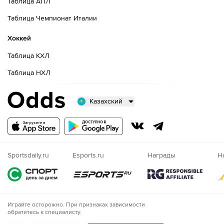
Таблица АПЛ
Таблица Чемпионат Италии
Хоккей
Таблица КХЛ
Таблица НХЛ
Казахский
Русский
Казахский
Nigeria
Sportsdaily.ru
Esports.ru
Награды
Н
Играйте осторожно. При признаках зависимости
обратитесь к специалисту.