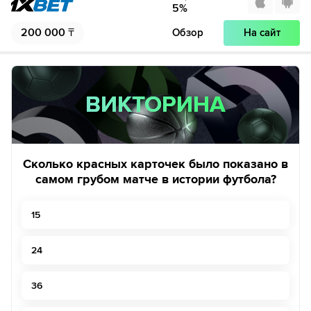
5
%
200 000
₸
Обзор
На сайт
ВИКТОРИНА
ВИКТОРИНА
Сколько красных карточек было показано в
самом грубом матче в истории футбола?
15
24
36