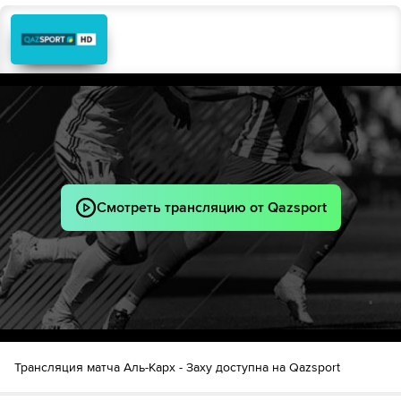
Смотреть трансляцию от Qazsport
Трансляция матча Аль-Карх - Заху доступна на Qazsport