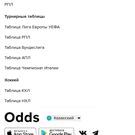
РПЛ
Турнирные таблицы
Таблица Лига Европы УЕФА
Таблица РПЛ
Таблица Бундеслига
Таблица АПЛ
Таблица Чемпионат Италии
Хоккей
Таблица КХЛ
Таблица НХЛ
Казахский
Русский