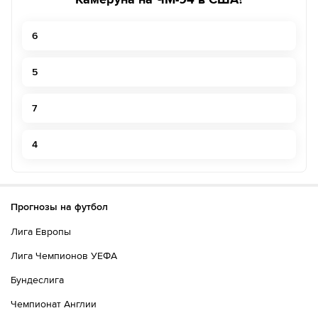
6
5
7
4
Прогнозы на футбол
Лига Европы
Лига Чемпионов УЕФА
Бундеслига
Чемпионат Англии