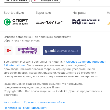
Казахский
Nigeria
Sportsdaily.ru
Esports.ru
Награды
Н
Играйте осторожно. При признаках зависимости
обратитесь к специалисту.
Все материалы сайта доступны по лицензии
Creative Commons Attribution
4.0 International
. Вы должны указать имя автора (создателя)
произведения (материала) и стороны атрибуции, уведомление об
авторских правах, название лицензии, уведомление об оговорке и
ссылку на материал, если они предоставлены вместе с материалом.
Издание может содержать информационную продукцию,
предназначенную для лиц старше 18 лет.
Copyright
2026
Все права защищены. Odds.kz. Данные предоставлены
Sportradar.
Карта сайта
Правила пользования сайтом
Политика конфиденциальности