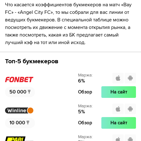
Что касается коэффициентов букмекеров на матч «Bay
FC» - «Angel City FC», то мы собрали для вас линии от
ведущих букмекеров. В специальной таблице можно
посмотреть их движение с момента открытия рынка, а
также посмотреть, какая из БК предлагает самый
лучший кэф на тот или иной исход.
Топ-5 букмекеров
Маржа
:
6
%
50 000
₸
Обзор
На сайт
Маржа
:
5
%
10 000
₸
Обзор
На сайт
Маржа
: