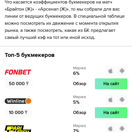
Что касается коэффициентов букмекеров на матч
«Брайтон (Ж)» - «Арсенал (Ж)», то мы собрали для вас
линии от ведущих букмекеров. В специальной таблице
можно посмотреть их движение с момента открытия
рынка, а также посмотреть, какая из БК предлагает
самый лучший кэф на тот или иной исход.
Топ-5 букмекеров
Маржа
:
6
%
50 000
₸
Обзор
На сайт
Маржа
:
5
%
10 000
₸
Обзор
На сайт
Маржа
:
7
%