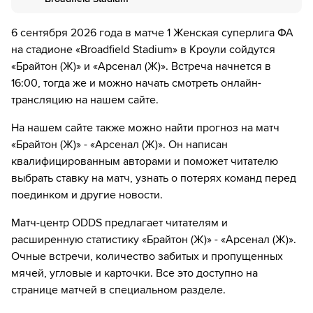
Введите вашу электронную почту
Перейдите на сайт ОККО ТВ
Далее нажмите на
«Создать учетную запись в
НТВ ПЛЮС»
Выберите тариф за 1₽ и нажмите
«Оформить
Нажмите на кнопку
«Оформить подписку»
6 сентября 2026 года в матче 1 Женская суперлига ФА
подписку»
Введите вашу электронную почту
на стадионе «Broadfield Stadium» в Кроули сойдутся
Далее нажмите на
«Создать учетную запись в
Введите данные карты и с нее спишется 1₽
«Брайтон (Ж)» и «Арсенал (Ж)». Встреча начнется в
ОККО ТВ»
Выберите тариф за 1₽ и нажмите
«Оформить
16:00, тогда же и можно начать смотреть онлайн-
подписку»
Введите вашу электронную почту
трансляцию на нашем сайте.
Наслаждаемся трансляциями любимых
Введите данные карты и с нее спишется 1₽
матчей в HD качестве в течение 7-и дней всего
Выберите тариф за 1₽ и нажмите
«Оформить
На нашем сайте также можно найти прогноз на матч
за 1₽
подписку»
«Брайтон (Ж)» - «Арсенал (Ж)». Он написан
Наслаждаемся трансляциями любимых
квалифицированным авторами и поможет читателю
Если качество предоставляемых услуг МАТЧ ТВ вас не устроит,
Введите данные карты и с нее спишется 1₽
матчей в HD качестве в течение 7-и дней всего
можете отвязать карту для последующего списания в течение 7
выбрать ставку на матч, узнать о потерях команд перед
за 1₽
дней.
поединком и другие новости.
Наслаждаемся трансляциями любимых
Если качество предоставляемых услуг НТВ ПЛЮС вас не устроит,
матчей в HD качестве в течение 7-и дней всего
можете отвязать карту для последующего списания в течение 7
Матч-центр ODDS предлагает читателям и
за 1₽
дней.
расширенную статистику «Брайтон (Ж)» - «Арсенал (Ж)».
Очные встречи, количество забитых и пропущенных
Если качество предоставляемых услуг ОККО ТВ вас не устроит,
можете отвязать карту для последующего списания в течение 7
мячей, угловые и карточки. Все это доступно на
дней.
странице матчей в специальном разделе.