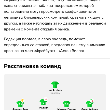
10´
Морган Роджерс не смог попасть в створ ударом
издали
наша специальная таблица, посредством которой
пользователи могут просмотреть коэффициенты от
10´
Удар от ворот произведет Фрайбург
легальных букмекерских компаний, сравнить их друг с
другом, а также наблюдать за их движением в реальном
11´
Судья сигнализирует, что Игор Матанович из команды
времени с момента открытия рынка.
Фрайбург поставил подножку. Пострадал Юри
Тилеманс
Редакция портала, в свою очередь, поможет
определиться со ставкой, предлагая вашему вниманию
12´
Удар от ворот произведет Фрайбург
прогноз на матч «Фрайбург» - «Астон Вилла».
14´
Астон Вилла совершает вбрасывание на своей
половине поля
Расстановка команд
14´
Максимилиан Эггештайн играет рукой
15´
Люка Динь наказан за толчок Йоан Манзамби
1
Ноа Атуболу
Вратарь
15´
Эмилиано Буэндия из команды Астон Вилла толкнул
локтем оппонента. Это Ян-Никлас Бесте заработал фол
3
29
28
17
Филипп
15´
Эмилиано Буэндия получил желтую карточку от
Филипп Треу
Маттиас Гинтер
Лукас Кюблер