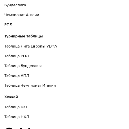
ноги!
Бундеслига
Чемпионат Англии
60´
Удар от ворот произведет Астон Вилла
РПЛ
61´
Игор Матанович из команды Фрайбург в офсайде
Турнирные таблицы
61´
Тактическая замена. Николас Хефлер уходит с поля
Таблица Лига Европы УЕФА
и его заменяет Лукас Хелер
Таблица РПЛ
61´
Тактическая замена. Филипп Линхарт уходит с поля
Таблица Бундеслига
и его заменяет Макс Розенфельдер
Таблица АПЛ
62´
Виктор Линделеф наказан за толчок Йоан Манзамби
Таблица Чемпионат Италии
63´
Игрок из команды Фрайбург делает длинное
вбрасывание в штрафную площадку соперника
Хоккей
Таблица КХЛ
64´
Астон Вилла совершает вбрасывание на своей
половине поля
Таблица НХЛ
64´
Фрайбург совершает вбрасывание на половине поля