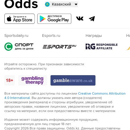
противника
Казахский
64´
Астон Вилла совершает вбрасывание на своей
Русский
половине поля
Казахский
65´
Игор Матанович из команды Фрайбург в офсайде
Nigeria
Sportsdaily.ru
Esports.ru
Награды
Н
66´
Олли Уоткинс из команды Астон Вилла в офсайде
66´
Тактическая замена. Виктор Линделеф уходит с
Играйте осторожно. При признаках зависимости
поля и его заменяет Амаду Онана
обратитесь к специалисту.
67´
Лукас Кюблер из команды Фрайбург заходит слишком
далеко, он валит Амаду Онана.
Все материалы сайта доступны по лицензии
Creative Commons Attribution
70´
Джон Макгинн из команды Астон Вилла подал угловой
4.0 International
. Вы должны указать имя автора (создателя)
справа.
произведения (материала) и стороны атрибуции, уведомление об
авторских правах, название лицензии, уведомление об оговорке и
ссылку на материал, если они предоставлены вместе с материалом.
70´
ШТАНГА! Пробил головой Амаду Онана прямо в каркас
ворот!
Издание может содержать информационную продукцию,
предназначенную для лиц старше 18 лет.
Copyright
2026
Все права защищены. Odds.kz. Данные предоставлены