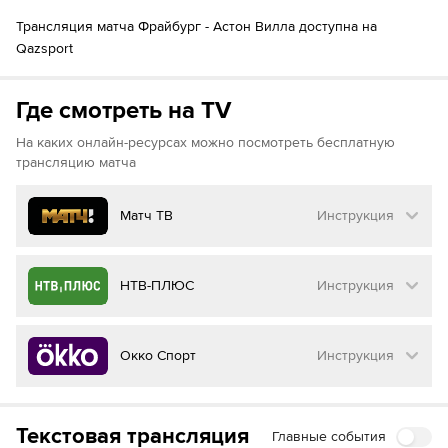
Кристиан Гюнтер
Трансляция матча Фрайбург - Астон Вилла доступна на
88´
Пау Торрес
Qazsport
Тайрон Мингс
88´
Юри Тилеманс
Дуглас Луис
Где смотреть на TV
На каких онлайн-ресурсах можно посмотреть бесплатную
трансляцию матча
Матч ТВ
Инструкция
Как смотреть бесплатно трансляцию матча
НТВ-ПЛЮС
Инструкция
на
Матч ТВ
Инструкция
:
Как смотреть бесплатно трансляцию матча
Окко Спорт
Инструкция
на
НТВ ПЛЮС
Перейдите на сайт МАТЧ ТВ
Инструкция
:
Нажмите на кнопку
«Оформить подписку»
Как смотреть бесплатно трансляцию матча
Текстовая трансляция
Главные события
на
Окко ТВ
Перейдите на сайт НТВ ПЛЮС