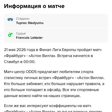
дней.
Информация о матче
5´
Фрайбург совершает вбрасывание на половине поля
противника
Стадион
5´
Николас Хефлер задерживает мяч рукой
Tupras Stadyumu
5´
Филипп Треу из команды Фрайбург заходит слишком
Судьи
далеко, он валит Джон Макгинн.
Francois Letexier
5´
Желтую карточку получает Филипп Треу
21 мая 2026 года в Финал Лига Европы пройдет матч
«Фрайбург» - «Астон Вилла». Встреча начнется в
7´
Олли Уоткинс наказан за толчок Филипп Линхарт
Стамбул в 00:00.
7´
Игор Матанович наказан за толчок Эзри Конса
Матч-центр ODDS предлагает любителям спорта
статистику личных встреч «Фрайбург» - «Астон Вилла».
8´
Олли Уоткинс из команды Астон Вилла заходит
Кто больше забивает, кто больше нарушает правила, а
слишком далеко, он валит Маттиас Гинтер.
кто больше попадает в офсайд. Все эти спортивные
данные можно найти на наших страницах.
10´
Игрок из команды Астон Вилла делает длинное
вбрасывание в штрафную площадку соперника
Если же вас интересуют коэффициенты на матч
«Фрайбург» - «Астон Вилла», то тут на помощь придет