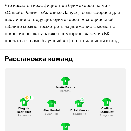
Что касается коэффициентов букмекеров на матч
77´
Замена "Атлетико Ланус": Фелипе Пенья Биафоре ↔
«Олвейс Реди» - «Атлетико Ланус», то мы собрали для
Agustin Medina
вас линии от ведущих букмекеров. В специальной
83´
Замена "Атлетико Ланус": Карлос Искьердос ↔
таблице можно посмотреть их движение с момента
Ronaldo Dejesus
открытия рынка, а также посмотреть, какая из БК
предлагает самый лучший кэф на тот или иной исход.
83´
Игрок "Атлетико Ланус" Agustin Medina получает
жёлтую карточку
Расстановка команд
88´
Замена "Олвейс Реди": Jesus Maraude ↔ Rai Lima
89´
ГОЛ!
1
89´
Игрок "Олвейс Реди" Марсело Суарес забивает гол!
Алайн Бароха
Вратарь
15
18
21
22
Dieguito
Carlitos
Alex Rambal
Richet Gomez
Rodriguez
Rodriguez
Защитник
Защитник
Защитник
Защитник
13