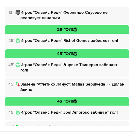
Далее нажмите на
«Создать учетную запись в
МАТЧ ТВ»
Инструкция
:
Нажмите на кнопку
«Оформить подписку»
13´
Игрок "Олвейс Реди" Фернандо Сауседо не
Введите вашу электронную почту
реализует пенальти
Перейдите на сайт ОККО ТВ
Далее нажмите на
«Создать учетную запись в
НТВ ПЛЮС»
Выберите тариф за 1₽ и нажмите
«Оформить
26´
ГОЛ!
Нажмите на кнопку
«Оформить подписку»
подписку»
Введите вашу электронную почту
26´
Игрок "Олвейс Реди" Richet Gomez забивает гол!
Далее нажмите на
«Создать учетную запись в
Введите данные карты и с нее спишется 1₽
ОККО ТВ»
Выберите тариф за 1₽ и нажмите
«Оформить
45´
ГОЛ!
подписку»
Введите вашу электронную почту
Наслаждаемся трансляциями любимых
45´
Игрок "Олвейс Реди" Энрике Триверио забивает
Введите данные карты и с нее спишется 1₽
матчей в HD качестве в течение 7-и дней всего
Выберите тариф за 1₽ и нажмите
«Оформить
гол!
за 1₽
подписку»
Наслаждаемся трансляциями любимых
46´
Замена "Атлетико Ланус": Matias Sepulveda ↔ Дилан
Если качество предоставляемых услуг МАТЧ ТВ вас не устроит,
Введите данные карты и с нее спишется 1₽
матчей в HD качестве в течение 7-и дней всего
Акино
можете отвязать карту для последующего списания в течение 7
за 1₽
дней.
46´
ГОЛ!
Наслаждаемся трансляциями любимых
Если качество предоставляемых услуг НТВ ПЛЮС вас не устроит,
матчей в HD качестве в течение 7-и дней всего
можете отвязать карту для последующего списания в течение 7
46´
Игрок "Олвейс Реди" Joel Amoroso забивает гол!
за 1₽
дней.
62´
Замена "Олвейс Реди": Joel Amoroso ↔ Fernando
Если качество предоставляемых услуг ОККО ТВ вас не устроит,
Nava
можете отвязать карту для последующего списания в течение 7