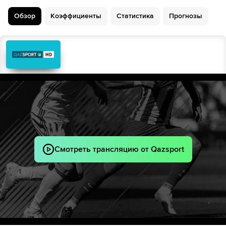
Fernando Nava
Обзор
Коэффициенты
Статистика
Прогнозы
63´
Рамиро Каррера
Yoshan Valois
63´
Марселиньо Морено
Франко Ватсон
Dieguito Rodriguez
64´
Dario Torrico
74´
Dieguito Rodriguez
75´
Марсело Суарес
Фернандо Сауседо
76´
Maximo Mamani
Смотреть трансляцию от Qazsport
Энрике Триверио
76´
Juan Godoy
77´
Фелипе Пенья Биафоре
Agustin Medina
83´
Карлос Искьердос
Ronaldo Dejesus
83´
Agustin Medina