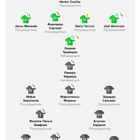
Hector Cuellar
Полузащитник
20
10
19
7
Фернандо
Jesus Maraude
Dario Torrico
Joel Amoroso
Сауседо
Полузащитник
Полузащитник
Полузащитник
Полузащитник
9
Энрике
Триверио
Нападающий
23
Рамиро
Каррера
Нападающий
16
10
11
Matias
Марселиньо
Эдуардо
Sepulveda
Морено
Сальвио
Полузащитник
Полузащитник
Полузащитник
5
30
Фелипе Пенья
Агустин
Биафоре
Кардозо
Полузащитник
Полузащитник
33
24
13