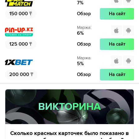
7
%
150 000
₸
Обзор
На сайт
Маржа
:
6
%
125 000
₸
Обзор
На сайт
Маржа
:
5
%
200 000
₸
Обзор
На сайт
ВИКТОРИНА
ВИКТОРИНА
Сколько красных карточек было показано в