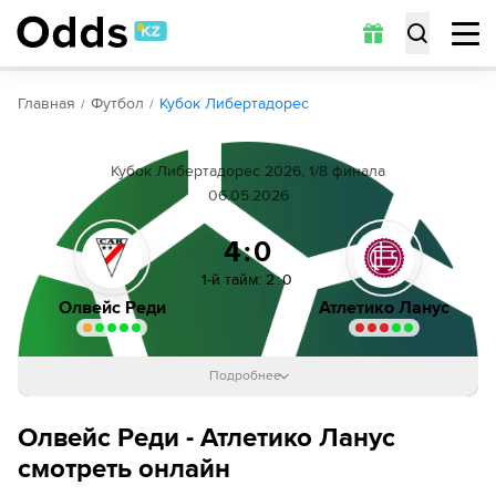
Обзор
Коэффициенты
Статистика
Прогнозы
Главная
Футбол
Кубок Либертадорес
Кубок Либертадорес 2026, 1/8 финала
06.05.2026
4:0
1-й тайм
:
2
:
0
Олвейс Реди
Атлетико Ланус
Подробнее
Richet Gomez
26´
Энрике Триверио
45´
Олвейс Реди - Атлетико Ланус
46´
Matias Sepulveda
Joel Amoroso
46´
смотреть онлайн
Дилан Акино
Joel Amoroso
62´