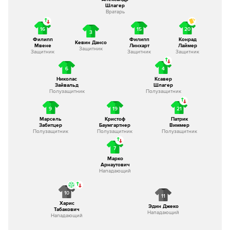
Шлагер
Вратарь
16
15
20
3
Филипп
Филипп
Конрад
Кевин Дансо
Мвене
Линхарт
Лаймер
Защитник
Защитник
Защитник
Защитник
6
4
Николас
Ксавер
Зайвальд
Шлагер
Полузащитник
Полузащитник
9
19
21
Марсель
Кристоф
Патрик
Забитцер
Баумгартнер
Виммер
Полузащитник
Полузащитник
Полузащитник
7
Марко
Арнаутович
Нападающий
10
11
Харис
Эдин Джеко
Табакович
Нападающий
Нападающий