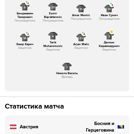
6
20
15
14
Бенджамин
Esmir
Amar Memic
Иван Сунич
Тахирович
Bajraktarevic
Полузащитник
Полузащитник
Полузащитник
Полузащитник
4
3
18
23
Tarik
Деннис
Эмир Карич
Arjan Malic
Muharemovic
Хаджикадунич
Защитник
Защитник
Защитник
Защитник
1
Никола Василь
Вратарь
Статистика матча
Босния и
Австрия
Герцеговина