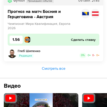
Футбол
09 сент.
21:45
Прошедшее событие
Прогноз на матч Босния и
Герцеговина - Австрия
Чемпионат Мира Квалификация, Европа
2026
1.56
Сделать ставку
Глеб Шипенко
0
%
0
+
0
-
0
=
Редакция
Смотреть все
Видео