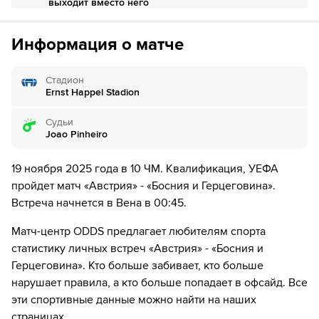
выходит вместо него
Если качество предоставляемых услуг ОККО ТВ вас не устроит,
можете отвязать карту для последующего списания в течение 7
68´
Александр Шлагер уходит с поля. Романо Шмид
дней.
Информация о матче
выходит вместо него
69´
Австрия делает замену. Филипп Мвене уходит с
Стадион
поля, а Стефан Пош выходит на его замену.
Ernst Happel Stadion
71´
Судьи
Эмир Карич уходит с поля. Нихад Муякич выходит
Joao Pinheiro
вместо него
77´
ГОЛ!
19 ноября 2025 года в 10 ЧМ. Квалификация, УЕФА
пройдет матч «Австрия» - «Босния и Герцеговина».
77´
Г О О О О Л - Михаэль Грегорич бьет в цель!
Встреча начнется в Вена в 00:45.
82´
Марко Арнаутович уходит с поля. Алессандро Шепф
Матч-центр ODDS предлагает любителям спорта
выходит вместо него
статистику личных встреч «Австрия» - «Босния и
Герцеговина». Кто больше забивает, кто больше
84´
Arjan Malic уходит с поля. Самед Баздар выходит
вместо него
нарушает правила, а кто больше попадает в офсайд. Все
эти спортивные данные можно найти на наших
84´
Иван Сунич уходит с поля. Kerim Alajbegovic
страницах.