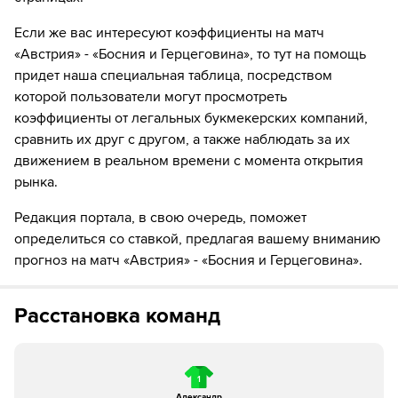
выходит вместо него
Если же вас интересуют коэффициенты на матч
84´
Босния и Герцеговина делает замену. Бенджамин
«Австрия» - «Босния и Герцеговина», то тут на помощь
Тахирович уходит с поля, а Амир Хаджиахметович
придет наша специальная таблица, посредством
выходит на его замену.
которой пользователи могут просмотреть
коэффициенты от легальных букмекерских компаний,
90´+4
Желтую карточку получает Сеад Колашинац
сравнить их друг с другом, а также наблюдать за их
Вот и все! Рефери свистит финальный свисток
движением в реальном времени с момента открытия
рынка.
Редакция портала, в свою очередь, поможет
определиться со ставкой, предлагая вашему вниманию
прогноз на матч «Австрия» - «Босния и Герцеговина».
Расстановка команд
1
Александр