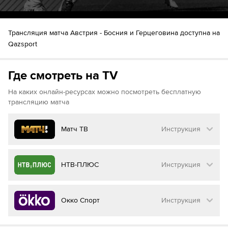
Амир Хаджиахметович
90´+4
Сеад Колашинац
Трансляция матча Австрия - Босния и Герцеговина доступна на
Qazsport
Где смотреть на TV
На каких онлайн-ресурсах можно посмотреть бесплатную
трансляцию матча
Матч ТВ
Инструкция
Как смотреть бесплатно трансляцию матча
НТВ-ПЛЮС
Инструкция
на
Матч ТВ
Инструкция
:
Как смотреть бесплатно трансляцию матча
Окко Спорт
Инструкция
на
НТВ ПЛЮС
Перейдите на сайт МАТЧ ТВ
Инструкция
: