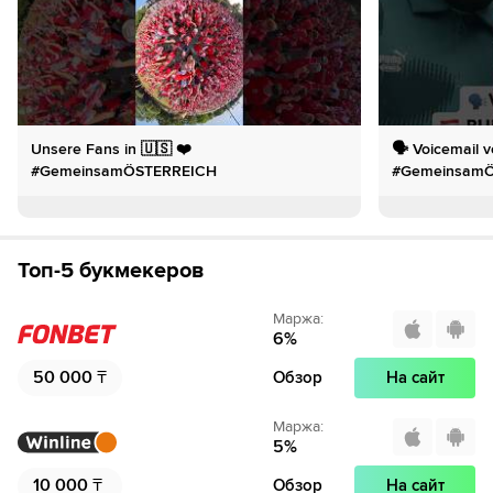
Unsere Fans in 🇺🇸 ❤️
🗣️ Voicemail
#GemeinsamÖSTERREICH
#Gemeinsam
Топ-5 букмекеров
Маржа
:
6
%
50 000
₸
Обзор
На сайт
Маржа
:
5
%
10 000
₸
Обзор
На сайт