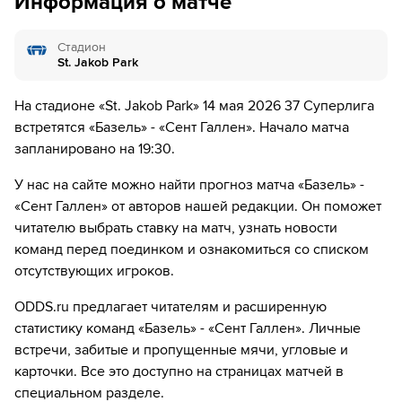
Информация о матче
51´
Игрок "Сент Галлен" Алиу Бальде забивает гол!
Стадион
57´
Замена "Базель": Giacomo Koloto ↔ Альбиан Айети
St. Jakob Park
57´
Замена "Базель": Джердан Шакири ↔ Коба
На стадионе «St. Jakob Park» 14 мая 2026 37 Суперлига
Коиндреди
встретятся «Базель» - «Сент Галлен». Начало матча
запланировано на 19:30.
59´
Игрок "Базель" Доминик Шмид получает жёлтую
карточку
У нас на сайте можно найти прогноз матча «Базель» -
«Сент Галлен» от авторов нашей редакции. Он поможет
61´
Замена "Сент Галлен": Alessandro Vogt ↔ Diego
читателю выбрать ставку на матч, узнать новости
Besio
команд перед поединком и ознакомиться со списком
67´
Замена "Базель": Лео Лерой ↔ Ибраим Сала
отсутствующих игроков.
ODDS.ru предлагает читателям и расширенную
75´
Замена "Сент Галлен": Лукас Гортлер ↔ Бетим
Фазлии
статистику команд «Базель» - «Сент Галлен». Личные
встречи, забитые и пропущенные мячи, угловые и
78´
ГОЛ!
карточки. Все это доступно на страницах матчей в
специальном разделе.
78´
Игрок "Сент Галлен" Карло Бухалфа забивает гол!