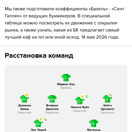
Мы также подготовили коэффициенты «Базель» - «Сент
81´
Замена "Базель": Кейго Цунэмото ↔ Кевин Рюгг
Галлен» от ведущих букмекеров. В специальной
таблице можно посмотреть их движение с открытия
81´
Замена "Базель": Жюльен Дюранвиль ↔ Agon
Rexhaj
рынка, а также узнать, какая из БК предлагает самый
лучший кэф на тот или иной исход. 14 мая 2026 года.
84´
Замена "Сент Галлен": Corsin Konietzke ↔ Nevio
Scherrer
Расстановка команд
84´
Замена "Сент Галлен": Карло Бухалфа ↔ Жорди
Кинтилья
87´
Игрок "Сент Галлен" Бетим Фазлии получает
1
жёлтую карточку
Марвин Хиц
Вратарь
88´
ГОЛ!
31
24
6
3
Доминик
Флавиус
Кейго
88´
Игрок "Базель" Николя Вуйо забивает гол!
Николя Вуйо
Шмид
Данилюк
Цунэмото
Защитник
Защитник
Защитник
Защитник
89´
ГОЛ!
22
5
89´
Игрок "Сент Галлен" Nevio Scherrer забивает гол!
Лео Лерой
Метинью