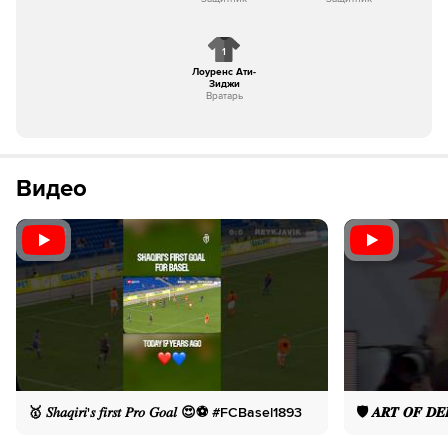
1
Лоуренс Ати-
Зиджи
Вратарь
Видео
🥇 𝑆ℎ𝑎𝑞𝑖𝑟𝑖'𝑠 𝑓𝑖𝑟𝑠𝑡 𝑃𝑟𝑜 𝐺𝑜𝑎𝑙 😍⚽️ #FCBasel1893
🛡️ 𝑨𝑹𝑻 𝑶𝑭 