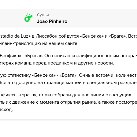
рточку
Судьи
88´
ГОЛ!
Joao Pinheiro
stadio da Luz» в Лиссабон сойдутся «Бенфика» и «Брага». Вст
 онлайн-трансляцию на нашем сайте.
ку
«Бенфика» - «Брага». Он написан квалифицированным автора
90´+5
ГОЛ!
потерях команд перед поединком и другие новости.
ол!
ю статистику «Бенфика» - «Брага». Очные встречи, количес
се это доступно на странице матчей в специальном разделе
рточку
фика» - «Брага», то мы собрали для вас линии от ведущих
ь их движение с момента открытия рынка, а также посмотре
исход.