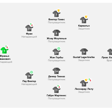
2
Виктор Гомес
6
Полузащитник
Карвальо
39
Защитник
8
Фран
Нападающий
Жоау Моутинью
Полузащитник
9
14
29
1
Франьо
Gustaf Lagerbielke
Жан Горбы
Лукас Х
Иванович
Защитник
Полузащитник
Врат
падающий
34
18
Демир Тикназ
Полузащитник
Пау Виктор
5
Нападающий
Леонарду Лелу
77
Защитник
Габри Мартинес
Полузащитник