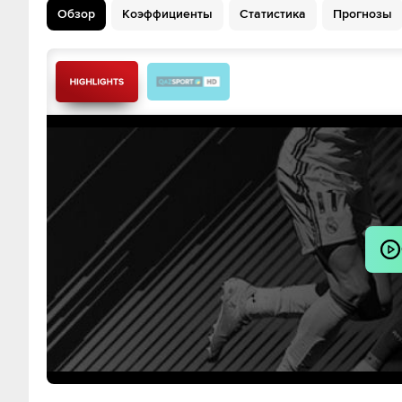
Эвангелос Павлидис
Франьо Ивано
Обзор
Коэффициенты
Статистика
Прогнозы
Доди Лукебакио
Леандро Барре
Амар Де
Эвангелос Павлиди