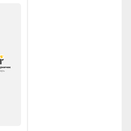
орничек
арь