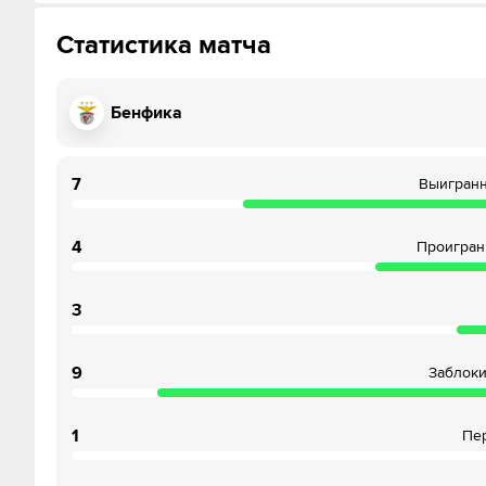
Статистика матча
Бенфика
7
Выигранн
4
Проигран
3
9
Заблок
1
Пе