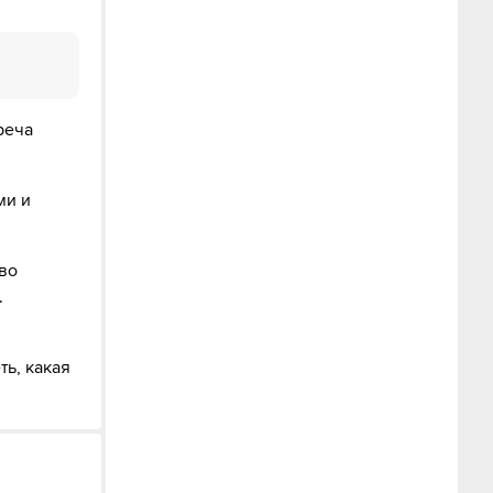
реча
ми и
тво
.
ть, какая