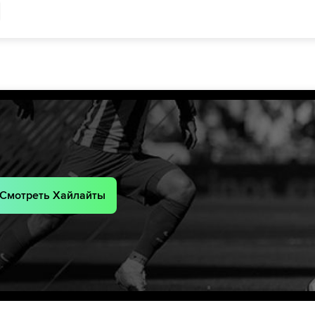
вич
61´
67´
Габри Мартинес
Mario Dorgeles
74´
Фран
Родриго Саласар
йро
76´
82´
Леонарду Лелу
Габриэль Москардо
дич
87´
88´
(
Mario Dorgeles
)
Жан Горбы
90´+3
Карвальо
с
90´+5
90´+6
Виктор Гомес
Смотреть Хайлайты