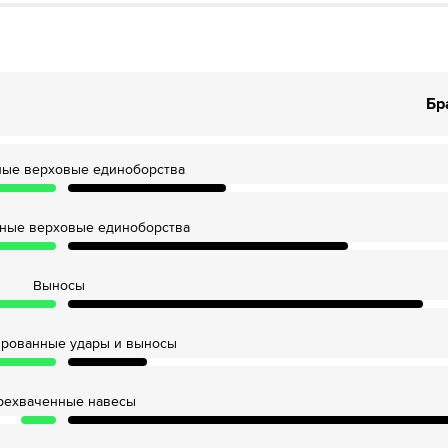
Бр
ые верховые единоборства
ные верховые единоборства
Выносы
ированные удары и выносы
рехваченные навесы