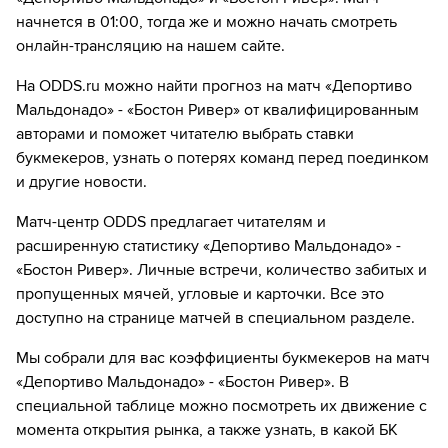
можете отвязать карту для последующего списания в течение 7
начнется в 01:00, тогда же и можно начать смотреть
дней.
онлайн-трансляцию на нашем сайте.
На ODDS.ru можно найти прогноз на матч «Депортиво
Мальдонадо» - «Бостон Ривер» от квалифицированным
авторами и поможет читателю выбрать ставки
букмекеров, узнать о потерях команд перед поединком
и другие новости.
Матч-центр ODDS предлагает читателям и
расширенную статистику «Депортиво Мальдонадо» -
«Бостон Ривер». Личные встречи, количество забитых и
пропущенных мячей, угловые и карточки. Все это
доступно на странице матчей в специальном разделе.
Мы собрали для вас коэффициенты букмекеров на матч
«Депортиво Мальдонадо» - «Бостон Ривер». В
специальной таблице можно посмотреть их движение с
момента открытия рынка, а также узнать, в какой БК