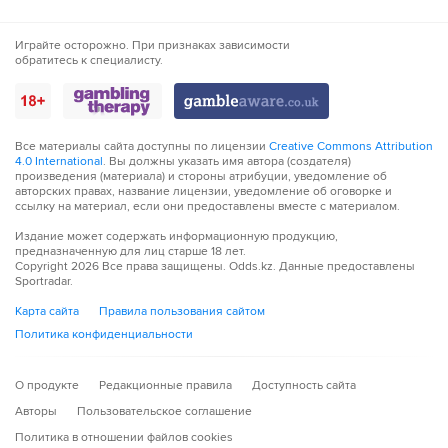
Играйте осторожно. При признаках зависимости
обратитесь к специалисту.
Все материалы сайта доступны по лицензии
Creative Commons Attribution
4.0 International
. Вы должны указать имя автора (создателя)
произведения (материала) и стороны атрибуции, уведомление об
авторских правах, название лицензии, уведомление об оговорке и
ссылку на материал, если они предоставлены вместе с материалом.
Издание может содержать информационную продукцию,
предназначенную для лиц старше 18 лет.
Copyright
2026
Все права защищены. Odds.kz. Данные предоставлены
Sportradar.
Карта сайта
Правила пользования сайтом
Политика конфиденциальности
О продукте
Редакционные правила
Доступность сайта
Авторы
Пользовательское соглашение
Политика в отношении файлов cookies