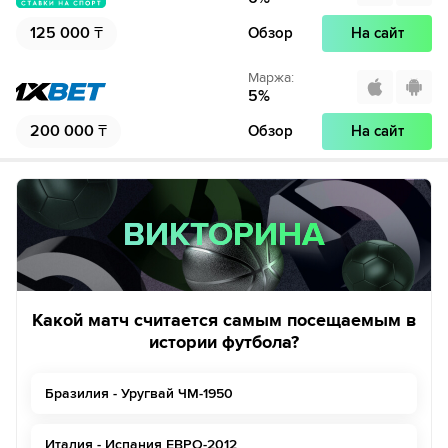
125 000
₸
Обзор
На сайт
Маржа
:
5
%
200 000
₸
Обзор
На сайт
ВИКТОРИНА
ВИКТОРИНА
Какой матч считается самым посещаемым в
истории футбола?
Бразилия - Уругвай ЧМ-1950
Италия - Испания ЕВРО-2012