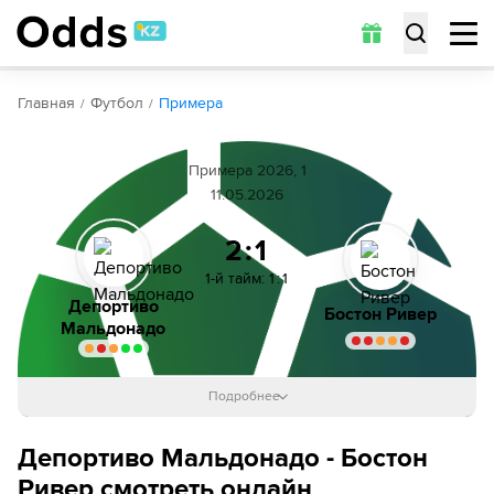
Обзор
Коэффициенты
Статистика
Прогнозы
Главная
Футбол
Примера
Примера 2026, 1
11.05.2026
2:1
1-й тайм
:
1
:
1
Депортиво
Бостон Ривер
Мальдонадо
Подробнее
Renato Cesar
1´
11´
Mateo Rivero
Депортиво Мальдонадо - Бостон
Guillermo Lopez
49´
Ривер смотреть онлайн