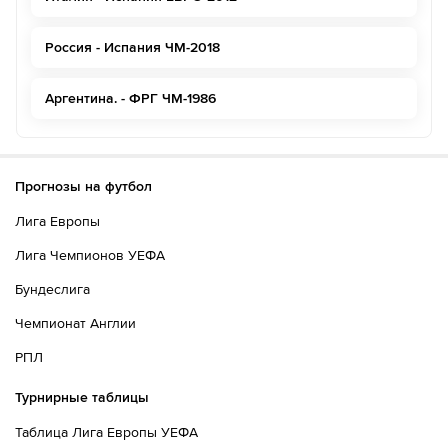
Россия - Испания ЧМ-2018
Аргентина. - ФРГ ЧМ-1986
Прогнозы на футбол
Лига Европы
Лига Чемпионов УЕФА
Бундеслига
Чемпионат Англии
РПЛ
Турнирные таблицы
Таблица Лига Европы УЕФА