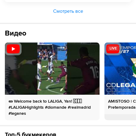
Смотреть все
Видео
LIVE
🥒 Welcome back to LALIGA, Yan! 🇨🇮
AMISTOSO | CD
#LALIGAHighlights #diomande #realmadrid
Pretemporada
#leganes
Топ-5 букмекеров