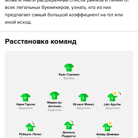
можете найти расширенный список рынков и линий от
всех легальных букмекеров, узнать, кто из них
предлагает самый большой коэффициент на тот или
иной исход.
Расстановка команд
1
Хуан Сориано
Вратарь
2
17
5
6
Марвелус
Наим Гарсия
Игнаси Микел
Lalo Aguilar
Антонин
Защитник
Защитник
Защитник
Защитник
Гарсон
9
14
24
Дэниэль
Роберто Лопес
Амаду Диавара
Родригес
Полузащитник
Полузащитник