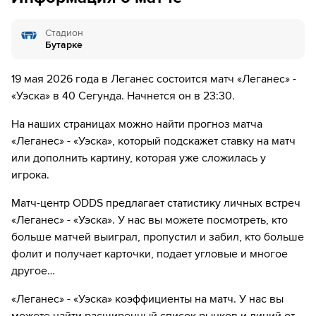
81´
Замена "Уэска": Оскар Сиельва ↔ Michael
Стадион
Agbekpornu
Бутарке
82´
Замена "Уэска": Дэниел Луна ↔ Алехандро Кантеро
19 мая 2026 года в Леганес состоится матч «Леганес» -
«Уэска» в 40 Сегунда. Начнется он в 23:30.
86´
Замена "Уэска": Jesus Alvarez ↔ Enol Rodriguez
На наших страницах можно найти прогноз матча
89´
Замена "Леганес": Дэниэль Родригес ↔ Сейдуба
«Леганес» - «Уэска», который подскажет ставку на матч
Сиссе
или дополнить картину, которая уже сложилась у
89´
Замена "Леганес": Lalo Aguilar ↔ Рубен Пулидо
игрока.
Матч-центр ODDS предлагает статистику личных встреч
«Леганес» - «Уэска». У нас вы можете посмотреть, кто
больше матчей выиграл, пропустил и забил, кто больше
фолит и получает карточки, подает угловые и многое
другое…
«Леганес» - «Уэска» коэффициенты на матч. У нас вы