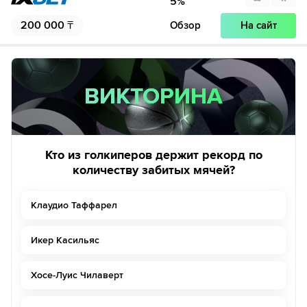
5
%
200 000
₸
Обзор
На сайт
ВИКТОРИНА
ВИКТОРИНА
Кто из голкиперов держит рекорд по
количеству забитых мячей?
Клаудио Таффарел
Икер Касильяс
Хосе-Луис Чилаверт