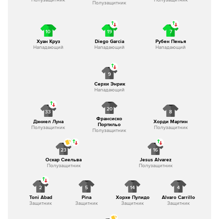
Полузащитник
10
19
7
Хуан Круз
Diego Garcia
Рубен Пенья
Нападающий
Нападающий
Нападающий
9
Серхи Энрик
Нападающий
20
33
8
Франсиско
Дэниел Луна
Хорди Мартин
Портильо
Полузащитник
Полузащитник
Полузащитник
23
16
Оскар Сиельва
Jesus Alvarez
Полузащитник
Полузащитник
2
5
14
4
Toni Abad
Pina
Хорхе Пулидо
Alvaro Carrillo
Защитник
Защитник
Защитник
Защитник