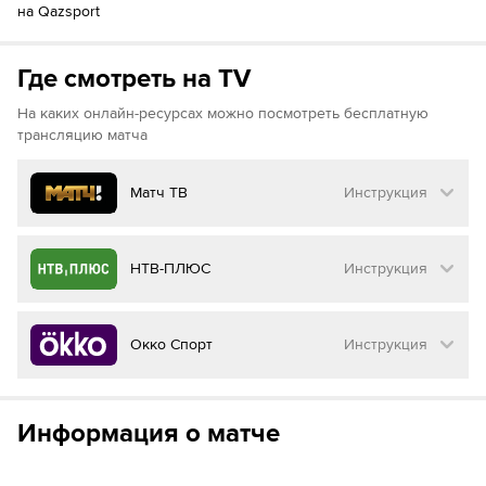
на Qazsport
Где смотреть на TV
На каких онлайн-ресурсах можно посмотреть бесплатную
трансляцию матча
Матч ТВ
Инструкция
Как смотреть бесплатно трансляцию матча
НТВ-ПЛЮС
Инструкция
на
Матч ТВ
Инструкция
:
Как смотреть бесплатно трансляцию матча
Окко Спорт
Инструкция
на
НТВ ПЛЮС
Перейдите на сайт МАТЧ ТВ
Инструкция
:
Нажмите на кнопку
«Оформить подписку»
Как смотреть бесплатно трансляцию матча
Информация о матче
на
Окко ТВ
Перейдите на сайт НТВ ПЛЮС
Далее нажмите на
«Создать учетную запись в
МАТЧ ТВ»
Инструкция
:
Нажмите на кнопку
«Оформить подписку»