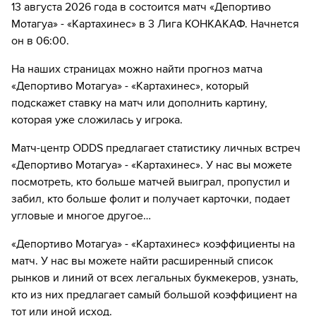
13 августа 2026 года в состоится матч «Депортиво
Введите вашу электронную почту
Перейдите на сайт ОККО ТВ
Далее нажмите на
«Создать учетную запись в
Мотагуа» - «Картахинес» в 3 Лига КОНКАКАФ. Начнется
НТВ ПЛЮС»
Выберите тариф за 1₽ и нажмите
«Оформить
он в 06:00.
Нажмите на кнопку
«Оформить подписку»
подписку»
Введите вашу электронную почту
На наших страницах можно найти прогноз матча
Далее нажмите на
«Создать учетную запись в
Введите данные карты и с нее спишется 1₽
«Депортиво Мотагуа» - «Картахинес», который
ОККО ТВ»
Выберите тариф за 1₽ и нажмите
«Оформить
подскажет ставку на матч или дополнить картину,
подписку»
Введите вашу электронную почту
Наслаждаемся трансляциями любимых
которая уже сложилась у игрока.
Введите данные карты и с нее спишется 1₽
матчей в HD качестве в течение 7-и дней всего
Выберите тариф за 1₽ и нажмите
«Оформить
за 1₽
Матч-центр ODDS предлагает статистику личных встреч
подписку»
«Депортиво Мотагуа» - «Картахинес». У нас вы можете
Наслаждаемся трансляциями любимых
Если качество предоставляемых услуг МАТЧ ТВ вас не устроит,
Введите данные карты и с нее спишется 1₽
матчей в HD качестве в течение 7-и дней всего
посмотреть, кто больше матчей выиграл, пропустил и
можете отвязать карту для последующего списания в течение 7
за 1₽
забил, кто больше фолит и получает карточки, подает
дней.
Наслаждаемся трансляциями любимых
угловые и многое другое…
Если качество предоставляемых услуг НТВ ПЛЮС вас не устроит,
матчей в HD качестве в течение 7-и дней всего
можете отвязать карту для последующего списания в течение 7
за 1₽
«Депортиво Мотагуа» - «Картахинес» коэффициенты на
дней.
матч. У нас вы можете найти расширенный список
Если качество предоставляемых услуг ОККО ТВ вас не устроит,
рынков и линий от всех легальных букмекеров, узнать,
можете отвязать карту для последующего списания в течение 7
кто из них предлагает самый большой коэффициент на
дней.
тот или иной исход.