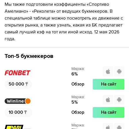
Мы также подготовили коэффициенты «Спортиво
Амелиано» - «Реколета» от ведущих букмекеров. В
специальной таблице можно посмотреть их движение с
открытия рынка, а также узнать, какая из БК предлагает
самый лучший кэф на тот или иной исход. 12 мая 2026
года.
Топ-5 букмекеров
Маржа
:
6
%
50 000
₸
Обзор
На сайт
Маржа
:
5
%
10 000
₸
Обзор
На сайт
Маржа
: