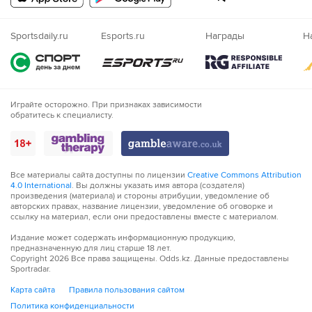
Казахский
Nigeria
Sportsdaily.ru
Esports.ru
Награды
Н
Играйте осторожно. При признаках зависимости
обратитесь к специалисту.
Все материалы сайта доступны по лицензии
Creative Commons Attribution
4.0 International
. Вы должны указать имя автора (создателя)
произведения (материала) и стороны атрибуции, уведомление об
авторских правах, название лицензии, уведомление об оговорке и
ссылку на материал, если они предоставлены вместе с материалом.
Издание может содержать информационную продукцию,
предназначенную для лиц старше 18 лет.
Copyright
2026
Все права защищены. Odds.kz. Данные предоставлены
Sportradar.
Карта сайта
Правила пользования сайтом
Политика конфиденциальности