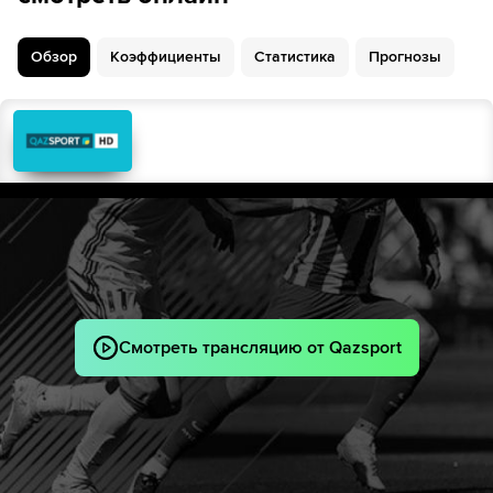
Jonathan Benitez
90´+3
Обзор
Коэффициенты
Статистика
Прогнозы
Смотреть трансляцию от Qazsport