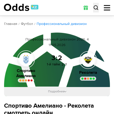
Обзор
Коэффициенты
Статистика
Прогнозы
Главная
Футбол
Профессиональный дивизион
Профессиональный дивизион 2026, 4
11.05.2026
3:2
1-й тайм
:
2
:
1
Спортиво
Реколета
Амелиано
Подробнее
21´
Wilfrido Manuel Baez
Эльвио Вера
35´
Спортиво Амелиано - Реколета
Кристиан Окампос
44´
смотреть онлайн
81´
Allan Wlk