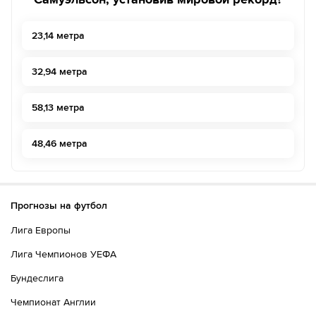
23,14 метра
32,94 метра
58,13 метра
48,46 метра
Прогнозы на футбол
Лига Европы
Лига Чемпионов УЕФА
Бундеслига
Чемпионат Англии