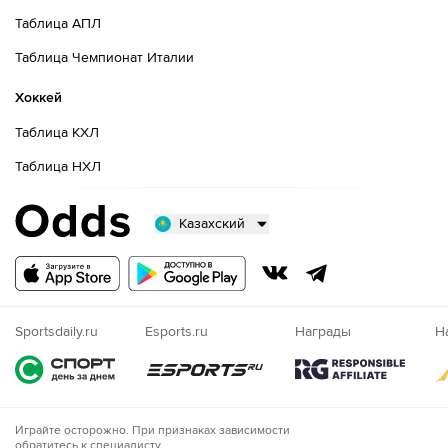
Таблица АПЛ
Таблица Чемпионат Италии
Хоккей
Таблица КХЛ
Таблица НХЛ
Казахский
Русский
Казахский
Nigeria
Sportsdaily.ru
Esports.ru
Награды
Н
Играйте осторожно. При признаках зависимости
обратитесь к специалисту.