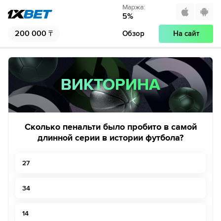
Маржа
:
5
%
200 000
₸
Обзор
На сайт
ВИКТОРИНА
ВИКТОРИНА
Сколько пенальти было пробито в самой
длинной серии в истории футбола?
27
34
14