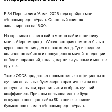
карточку
59´
Замена "Урал": Егор Богомольский ↔ Tigran
В 34 Первая лига 16 мая 2026 года пройдет матч
Arabachyan
«Черноморец» - «Урал». Стартовый свисток
запланирован на 15:00.
71´
ГОЛ!
71´
Игрок "Урал" Тимофей Маргасов забивает гол!
На страницах нашего сайта можно найти статистику
матча «Черноморец» - «Урал», которая поможет быть в
77´
Замена "Черноморец": Антон Антонов ↔ Ivan Sutugin
курсе положения дел в стане команд. Тут и среднее
количество забитых и пропущенных мячей, тенденции
77´
Замена "Черноморец": Никита Чистяков ↔ Kirill
побед и поражений, тоталы, карточки угловые и многое
Pomeshkin
другое…
83´
ГОЛ!
Также ODDS предлагает просмотреть коэффициенты от
лучших легальных букмекеров практически на все
83´
Игрок "Черноморец" Aleksandr Khubulov забивает
гол!
доступные рынки, сравнить их и выбрать лучший
коэффициент. При этом пользователь не будет
83´
Замена "Урал": Vitaliy Bondarev ↔ Vitaliy Nem
вынужден посещать сайты БК в поисках ставки
букмекеров на матч «Черноморец» - «Урал».
85´
Замена "Черноморец": Кирилл Морозов ↔ Максим