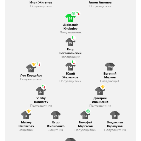
Илья Жигулев
Антон Антонов
Полузащитник
Полузащитник
98
Aleksandr
Khubulov
Полузащитник
19
Егор
Богомольский
Нападающий
14
20
22
Юрий
Евгений
Лео Кордейро
Железнов
Марков
Полузащитник
Полузащитник
Нападающий
37
21
Vitaliy
Дмитрий
Bondarev
Иванисеня
Полузащитник
Полузащитник
4
24
34
11
Matvey
Егор
Тимофей
Владислав
Bardachev
Филипенко
Маргасов
Карапузов
Защитник
Защитник
Полузащитник
Полузащитник