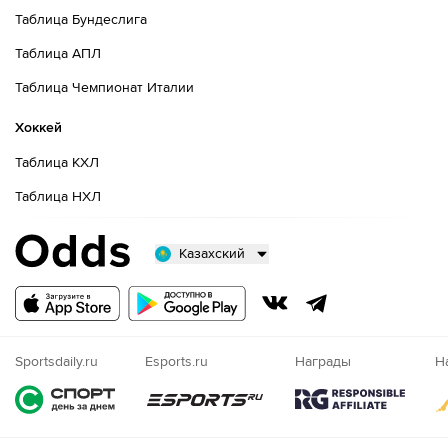
Таблица Бундеслига
Таблица АПЛ
Таблица Чемпионат Италии
Хоккей
Таблица КХЛ
Таблица НХЛ
Казахский
Русский
Казахский
Nigeria
Sportsdaily.ru
Esports.ru
Награды
Н