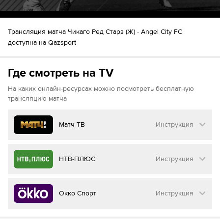
Трансляция матча Чикаго Ред Старз (Ж) - Angel City FC
доступна на Qazsport
Где смотреть на TV
На каких онлайн-ресурсах можно посмотреть бесплатную
трансляцию матча
Матч ТВ
Инструкция
Как смотреть бесплатно трансляцию матча
НТВ-ПЛЮС
Инструкция
на
Матч ТВ
Инструкция
:
Как смотреть бесплатно трансляцию матча
Окко Спорт
Инструкция
на
НТВ ПЛЮС
Перейдите на сайт МАТЧ ТВ
Инструкция
: