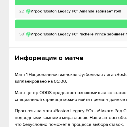
Перейдите на сайт ОККО ТВ
Далее нажмите на
«Создать учетную запись 
Выберите тариф за 1₽ и нажмите
«Оформить по
Нажмите на кнопку
«Оформить подписку»
22´
Игрок "Boston Legacy FC" Amanda забивает гол!
Введите вашу электронную почту
Введите данные карты и с нее спишется 1₽
Далее нажмите на
«Создать учетную запись в
Выберите тариф за 1₽ и нажмите
«Оформить по
Наслаждаемся трансляциями любимых матчей в 
Введите вашу электронную почту
Введите данные карты и с нее спишется 1₽
58´
Игрок "Boston Legacy FC" Nichelle Prince забивает г
Если качество предоставляемых услуг МАТЧ ТВ вас не устроит, м
Выберите тариф за 1₽ и нажмите
«Оформить по
Наслаждаемся трансляциями любимых матчей в 
Введите данные карты и с нее спишется 1₽
Информация о матче
Если качество предоставляемых услуг НТВ ПЛЮС вас не устроит,
Наслаждаемся трансляциями любимых матчей в 
Матч 1 Национальная женская футбольная лига «Boston
Если качество предоставляемых услуг ОККО ТВ вас не устроит, м
запланировано на 05:00.
Матч-центр ODDS предлагает ознакомиться со cтатисти
специальной странице можно найти прематч данные п
Прогнозы на матч «Boston Legacy FC» - «Чикаго Ред 
подводными камнями мира ставок. Наши авторы обяза
что безусловно поможет в процессе выбора ставок.