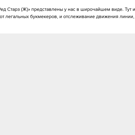
Ред Старз (Ж)» представлены у нас в широчайшем виде. Тут 
от легальных букмекеров, и отслеживание движения линии,