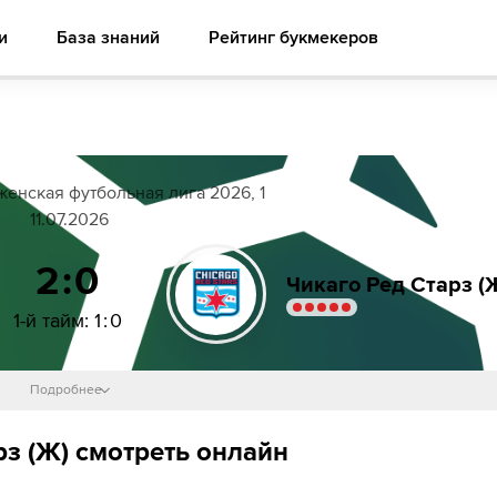
и
База знаний
Рейтинг букмекеров
енская футбольная лига 2026, 1
11.07.2026
2:0
Чикаго Ред Старз (
1-й тайм
:
1
:
0
Подробнее
da
22´
nce
58´
рз (Ж) смотреть онлайн