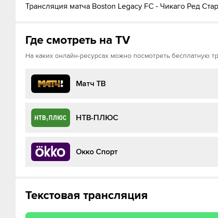
Трансляция матча Boston Legacy FC - Чикаго Ред Стар
Где смотреть на TV
На каких онлайн-ресурсах можно посмотреть бесплатную т
Матч ТВ
Как смотреть бесплатно трансляцию матча
НТВ-ПЛЮС
Инструкция
:
Как смотреть бесплатно трансляцию матча
Перейдите на сайт МАТЧ ТВ
Окко Спорт
Инструкция
:
Нажмите на кнопку
«Оформить подписку»
Как смотреть бесплатно трансляцию матча
Перейдите на сайт НТВ ПЛЮС
Далее нажмите на
«Создать учетную запись в
Текстовая трансляция
Инструкция
:
Нажмите на кнопку
«Оформить подписку»
Введите вашу электронную почту