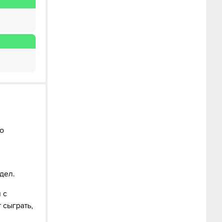
ло
дел.
 с
 сыграть,