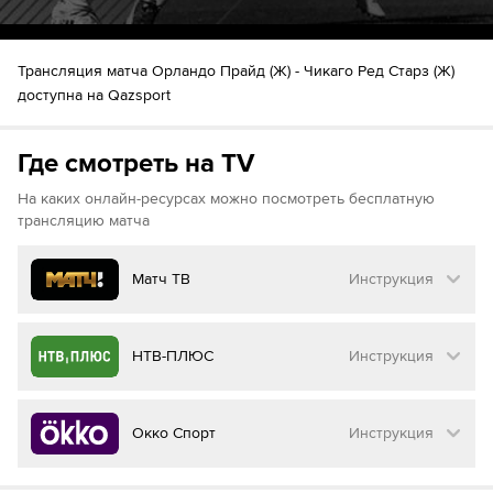
Трансляция матча Орландо Прайд (Ж) - Чикаго Ред Старз (Ж)
доступна на Qazsport
Где смотреть на TV
На каких онлайн-ресурсах можно посмотреть бесплатную
трансляцию матча
Матч ТВ
Инструкция
Как смотреть бесплатно трансляцию матча
НТВ-ПЛЮС
Инструкция
на
Матч ТВ
Инструкция
:
Как смотреть бесплатно трансляцию матча
Окко Спорт
Инструкция
на
НТВ ПЛЮС
Перейдите на сайт МАТЧ ТВ
Инструкция
: