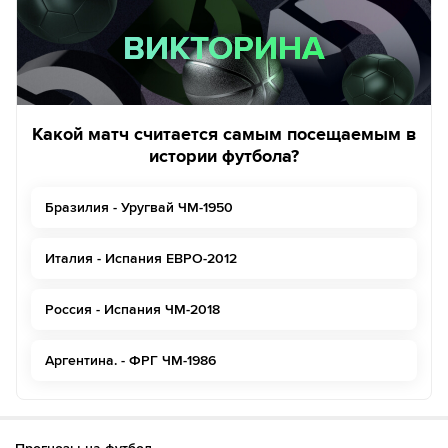
ВИКТОРИНА
ВИКТОРИНА
Какой матч считается самым посещаемым в
истории футбола?
Бразилия - Уругвай ЧМ-1950
Италия - Испания ЕВРО-2012
Россия - Испания ЧМ-2018
Аргентина. - ФРГ ЧМ-1986