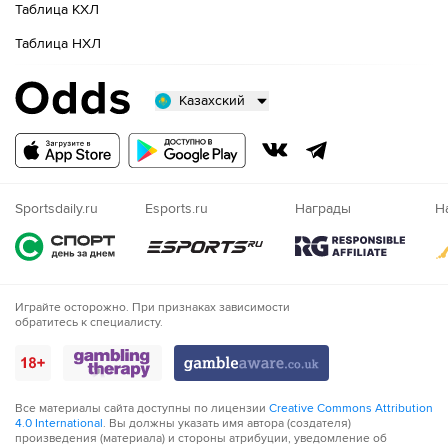
Таблица КХЛ
Таблица НХЛ
Казахский
Русский
Казахский
Nigeria
Sportsdaily.ru
Esports.ru
Награды
Н
Играйте осторожно. При признаках зависимости
обратитесь к специалисту.
Все материалы сайта доступны по лицензии
Creative Commons Attribution
4.0 International
. Вы должны указать имя автора (создателя)
произведения (материала) и стороны атрибуции, уведомление об