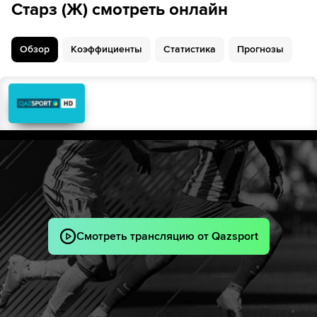
Старз (Ж) смотреть онлайн
Обзор
Коэффициенты
Статистика
Прогнозы
Смотреть трансляцию от Qazsport