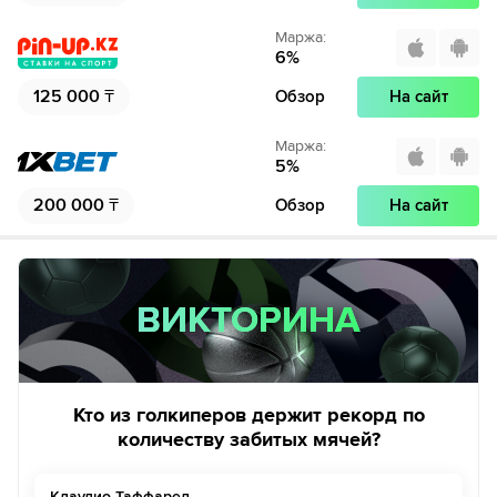
Маржа
:
6
%
125 000
₸
Обзор
На сайт
Маржа
:
5
%
200 000
₸
Обзор
На сайт
ВИКТОРИНА
ВИКТОРИНА
Кто из голкиперов держит рекорд по
количеству забитых мячей?
Клаудио Таффарел